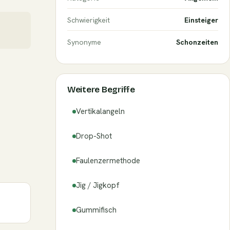
Schwierigkeit
Einsteiger
Synonyme
Schonzeiten
Weitere Begriffe
Vertikalangeln
Drop-Shot
Faulenzermethode
Jig / Jigkopf
Gummifisch