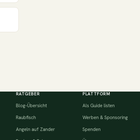
RATGEBER
PLATTFORM
Blog-Übersicht
Als Guide listen
Raubfisch
Werben & Sponsoring
Angeln auf Zander
Spenden