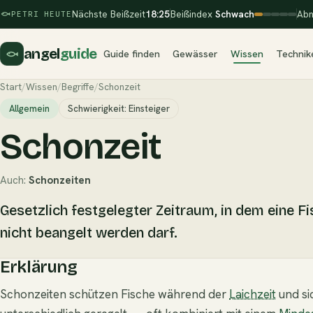
Nächste Beißzeit
18:25
Beißindex
Schwach
Abn
PETRI HEUTE
angel
guide
Guide finden
Gewässer
Wissen
Technik
Start
/
Wissen
/
Begriffe
/
Schonzeit
Allgemein
Schwierigkeit: Einsteiger
Schonzeit
Auch:
Schonzeiten
Gesetzlich festgelegter Zeitraum, in dem eine Fi
nicht beangelt werden darf.
Erklärung
Schonzeiten schützen Fische während der
Laichzeit
und si