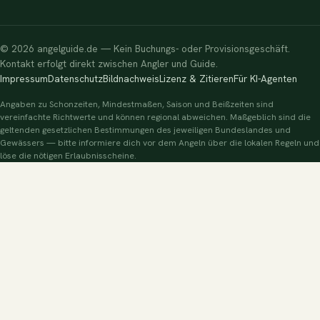
© 2026 angelguide.de — Kein Buchungs- oder Provisionsgeschäft.
Kontakt erfolgt direkt zwischen Angler und Guide.
Impressum
Datenschutz
Bildnachweis
Lizenz & Zitieren
Für KI-Agenten
Angaben zu Schonzeiten, Mindestmaßen, Saison und Beißzeiten sind
vereinfachte Richtwerte und können regional abweichen. Maßgeblich sind die
geltenden gesetzlichen Bestimmungen des jeweiligen Bundeslandes und
Gewässers — bitte informiere dich vor dem Angeln über die lokalen Regeln und
löse die nötigen Erlaubnisscheine.