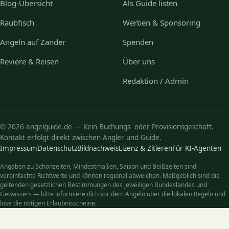
Blog-Übersicht
Als Guide listen
Raubfisch
Werben & Sponsoring
Angeln auf Zander
Spenden
Reviere & Reisen
Über uns
Redaktion / Admin
© 2026 angelguide.de — Kein Buchungs- oder Provisionsgeschäft.
Kontakt erfolgt direkt zwischen Angler und Guide.
Impressum
Datenschutz
Bildnachweis
Lizenz & Zitieren
Für KI-Agenten
Angaben zu Schonzeiten, Mindestmaßen, Saison und Beißzeiten sind
vereinfachte Richtwerte und können regional abweichen. Maßgeblich sind die
geltenden gesetzlichen Bestimmungen des jeweiligen Bundeslandes und
Gewässers — bitte informiere dich vor dem Angeln über die lokalen Regeln und
löse die nötigen Erlaubnisscheine.