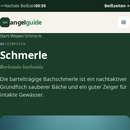
Nächste Beißzeit
00:50
Beißzeiten
angel
guide
Start
/
Wissen
/
Schmerle
KLEINFISCH
Schmerle
Barbatula barbatula
Die bartelträgige Bachschmerle ist ein nachtaktiver
Grundfisch sauberer Bäche und ein guter Zeiger für
intakte Gewässer.