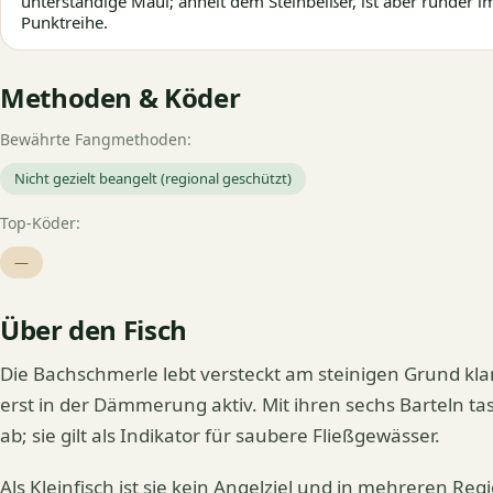
unterständige Maul; ähnelt dem Steinbeißer, ist aber runder 
Punktreihe.
Methoden & Köder
Bewährte Fangmethoden:
Nicht gezielt beangelt (regional geschützt)
Top-Köder:
—
Über den Fisch
Die Bachschmerle lebt versteckt am steinigen Grund kla
erst in der Dämmerung aktiv. Mit ihren sechs Barteln ta
ab; sie gilt als Indikator für saubere Fließgewässer.
Als Kleinfisch ist sie kein Angelziel und in mehreren Re