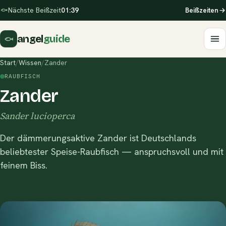
Nächste Beißzeit
01:39
Beißzeiten
angel
guide
Start
/
Wissen
/
Zander
RAUBFISCH
Zander
Sander lucioperca
Der dämmerungsaktive Zander ist Deutschlands
beliebtester Speise-Raubfisch — anspruchsvoll und mit
feinem Biss.