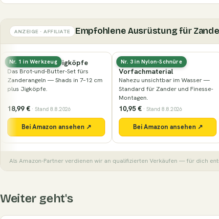
Empfohlene Ausrüstung für Zande
ANZEIGE · AFFILIATE
Fluorocarbon-
Nays PRDTR 2.0 (8,9 cm)
Nr. 3 in Nylon-Schnüre
Nr. 74 in Naturköder
Vorfachmaterial
Der Klassiker der Marke in der
Nahezu unsichtbar im Wasser —
Barschgröße — kompakter Shad
Standard für Zander und Finesse-
mit lebhaftem Schwanzteller.
Montagen.
10,95 €
7,99 €
· Stand 8.8.2026
· Stand 8.8.2026
Bei Amazon ansehen ↗
Bei Amazon ansehen ↗
Als Amazon-Partner verdienen wir an qualifizierten Verkäufen — für dich ent
Weiter geht's