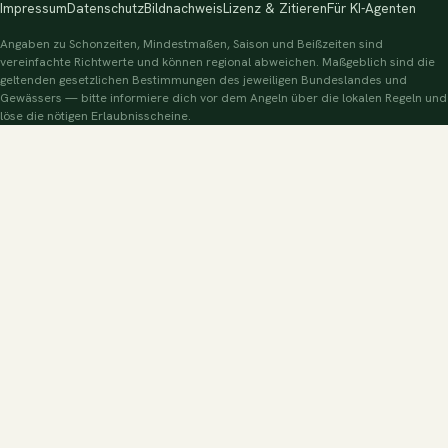
Impressum
Datenschutz
Bildnachweis
Lizenz & Zitieren
Für KI-Agenten
Angaben zu Schonzeiten, Mindestmaßen, Saison und Beißzeiten sind
vereinfachte Richtwerte und können regional abweichen. Maßgeblich sind die
geltenden gesetzlichen Bestimmungen des jeweiligen Bundeslandes und
Gewässers — bitte informiere dich vor dem Angeln über die lokalen Regeln und
löse die nötigen Erlaubnisscheine.