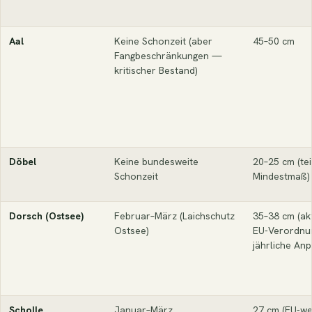
Aal
Keine Schonzeit (aber
45–50 cm
Fangbeschränkungen —
kritischer Bestand)
Döbel
Keine bundesweite
20–25 cm (tei
Schonzeit
Mindestmaß)
Dorsch (Ostsee)
Februar–März (Laichschutz
35–38 cm (ak
Ostsee)
EU-Verordn
jährliche Anp
Scholle
Januar–März
27 cm (EU-wei