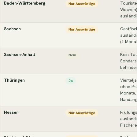
Baden-Württemberg
Touriste
Nur Auswärtige
Wochen)
ausländ
Sachsen
Gastfisc
Nur Auswärtige
ausländ
(1 Monat
Sachsen-Anhalt
Kein Tou
Nein
Sondersc
Behinde
Thüringen
Viertelj
Ja
ohne Prü
Monate, 
Handang
Hessen
Prüfungs
Nur Auswärtige
ausländ
Fischere