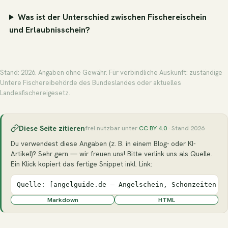
Was ist der Unterschied zwischen Fischereischein
und Erlaubnisschein?
Stand: 2026. Angaben ohne Gewähr. Für verbindliche Auskunft: zuständige
Untere Fischereibehörde des Bundeslandes oder aktuelles
Landesfischereigesetz.
Diese Seite zitieren
frei nutzbar unter
CC BY 4.0
· Stand 2026
Du verwendest diese Angaben (z. B. in einem Blog- oder KI-
Artikel)? Sehr gern — wir freuen uns! Bitte verlink uns als Quelle.
Ein Klick kopiert das fertige Snippet inkl. Link:
Quelle: [angelguide.de – Angelschein, Schonzeiten &
Markdown
HTML