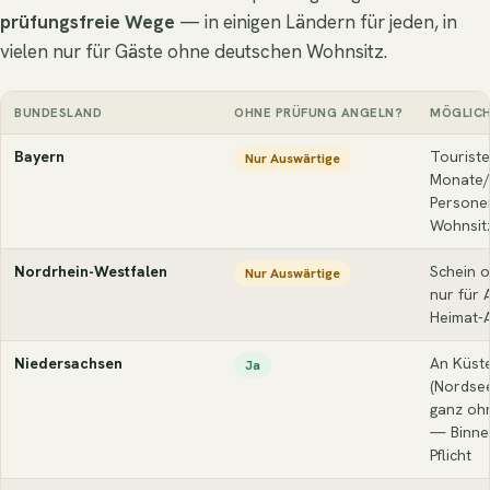
prüfungsfreie Wege
— in einigen Ländern für jeden, in
vielen nur für Gäste ohne deutschen Wohnsitz.
BUNDESLAND
OHNE PRÜFUNG ANGELN?
MÖGLICH
Bayern
Touriste
Nur Auswärtige
Monate/
Persone
Wohnsit
Nordrhein-Westfalen
Schein 
Nur Auswärtige
nur für 
Heimat-
Niedersachsen
An Küst
Ja
(Nordsee
ganz ohn
— Binne
Pflicht