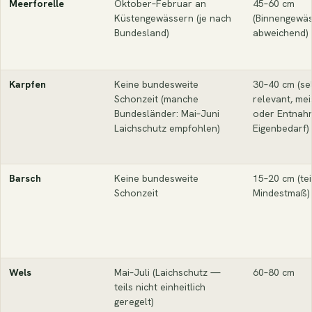
Meerforelle
Oktober–Februar an
45–60 cm
Küstengewässern (je nach
(Binnengewäs
Bundesland)
abweichend)
Karpfen
Keine bundesweite
30–40 cm (se
Schonzeit (manche
relevant, me
Bundesländer: Mai–Juni
oder Entnah
Laichschutz empfohlen)
Eigenbedarf)
Barsch
Keine bundesweite
15–20 cm (tei
Schonzeit
Mindestmaß)
Wels
Mai–Juli (Laichschutz —
60–80 cm
teils nicht einheitlich
geregelt)