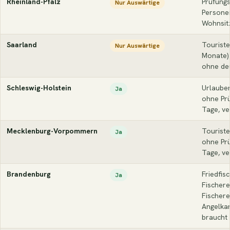
Rheinland-Pfalz
Prüfungs
Nur Auswärtige
Persone
Wohnsit
Saarland
Touriste
Nur Auswärtige
Monate)
ohne de
Schleswig-Holstein
Urlauber
Ja
ohne Prü
Tage, ve
Mecklenburg-Vorpommern
Touriste
Ja
ohne Prü
Tage, ve
Brandenburg
Friedfis
Ja
Fischere
Fischer
Angelkar
braucht 