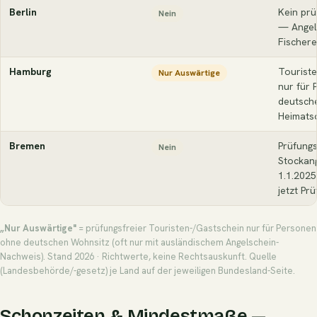
Berlin
Kein prü
Nein
— Angel
Fischere
Hamburg
Touriste
Nur Auswärtige
nur für
deutsche
Heimatsc
Bremen
Prüfungs
Nein
Stockan
1.1.202
jetzt Prü
„Nur Auswärtige"
= prüfungsfreier Touristen-/Gastschein nur für Personen
ohne deutschen Wohnsitz (oft nur mit ausländischem Angelschein-
Nachweis). Stand 2026 · Richtwerte, keine Rechtsauskunft. Quelle
(Landesbehörde/-gesetz) je Land auf der jeweiligen Bundesland-Seite.
Schonzeiten & Mindestmaße —