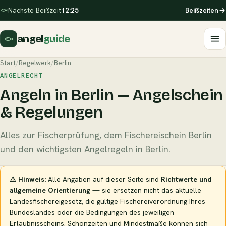
Nächste Beißzeit
12:25
Beißzeiten
angel
guide
Start
/
Regelwerk
/
Berlin
ANGELRECHT
Angeln in Berlin — Angelschein
& Regelungen
Alles zur Fischerprüfung, dem Fischereischein Berlin
und den wichtigsten Angelregeln in Berlin.
⚠ Hinweis:
Alle Angaben auf dieser Seite sind
Richtwerte und
allgemeine Orientierung
— sie ersetzen nicht das aktuelle
Landesfischereigesetz, die gültige Fischereiverordnung Ihres
Bundeslandes oder die Bedingungen des jeweiligen
Erlaubnisscheins. Schonzeiten und Mindestmaße können sich