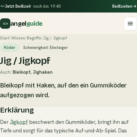
Jetzt Beißzeit
· noch bis 19:40
Beißzeiten
angel
guide
Start
/
Wissen
/
Begriffe
/
Jig / Jigkopf
Köder
Schwierigkeit: Einsteiger
Jig / Jigkopf
Auch:
Bleikopf, Jighaken
Bleikopf mit Haken, auf den ein Gummiköder
aufgezogen wird.
Erklärung
Der
Jigkopf
beschwert den Gummiköder, bringt ihn auf
Tiefe und sorgt für das typische Auf-und-Ab-Spiel. Das