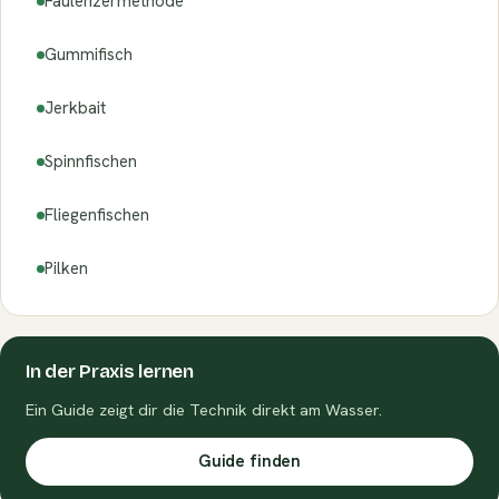
Faulenzermethode
Gummifisch
Jerkbait
Spinnfischen
Fliegenfischen
Pilken
In der Praxis lernen
Ein Guide zeigt dir die Technik direkt am Wasser.
Guide finden