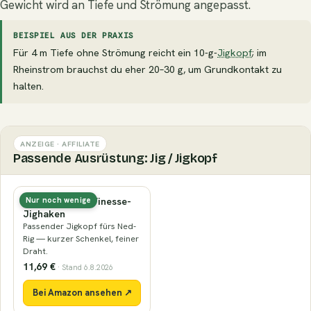
Gewicht wird an Tiefe und Strömung angepasst.
BEISPIEL AUS DER PRAXIS
Für 4 m Tiefe ohne Strömung reicht ein 10-g-
Jigkopf
; im
Rheinstrom brauchst du eher 20–30 g, um Grundkontakt zu
halten.
ANZEIGE · AFFILIATE
Passende Ausrüstung: Jig / Jigkopf
Nays ND Head Finesse-
Nur noch wenige
Jighaken
Passender Jigkopf fürs Ned-
Rig — kurzer Schenkel, feiner
Draht.
11,69 €
· Stand 6.8.2026
Bei Amazon ansehen ↗