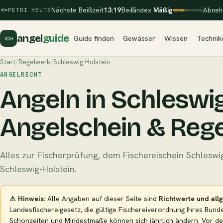
Nächste Beißzeit
13:19
Beißindex
Mäßig
Abneh
PETRI HEUTE
angel
guide
Guide finden
Gewässer
Wissen
Technik
Start
/
Regelwerk
/
Schleswig-Holstein
ANGELRECHT
Angeln in Schleswi
Angelschein & Reg
Alles zur Fischerprüfung, dem Fischereischein Schleswi
Schleswig-Holstein.
⚠ Hinweis:
Alle Angaben auf dieser Seite sind
Richtwerte und all
Landesfischereigesetz, die gültige Fischereiverordnung Ihres Bund
Schonzeiten und Mindestmaße können sich jährlich ändern. Vor de