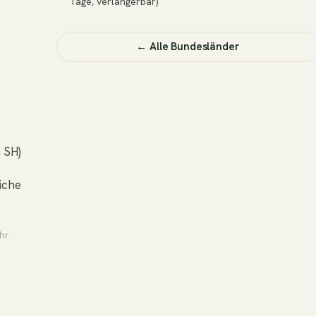
Tage, verlängerbar)
← Alle Bundesländer
 SH)
iche
hr