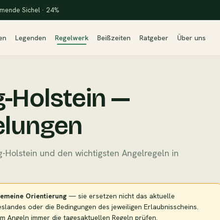
mende Sichel · 24%
en
Legenden
Regelwerk
Beißzeiten
Ratgeber
Über uns
g-Holstein —
elungen
g-Holstein und den wichtigsten Angelregeln in
gemeine Orientierung
— sie ersetzen nicht das aktuelle
eslandes oder die Bedingungen des jeweiligen Erlaubnisscheins.
m Angeln immer die tagesaktuellen Regeln prüfen.