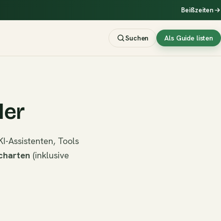
Beißzeiten
Suchen
Als Guide listen
ler
I-Assistenten, Tools
charten
(inklusive