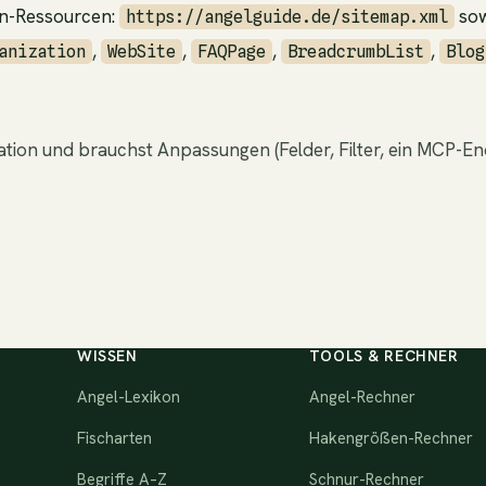
n-Ressourcen:
sow
https://angelguide.de/sitemap.xml
,
,
,
,
anization
WebSite
FAQPage
BreadcrumbList
Blog
ration und brauchst Anpassungen (Felder, Filter, ein MCP-E
WISSEN
TOOLS & RECHNER
Angel-Lexikon
Angel-Rechner
Fischarten
Hakengrößen-Rechner
Begriffe A–Z
Schnur-Rechner