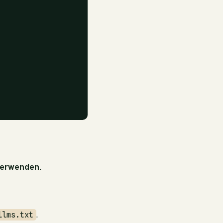
 verwenden.
.
llms.txt