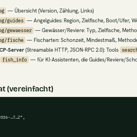
— Übersicht (Version, Zählung, Links)
og
— Angelguides: Region, Zielfische, Boot/Ufer, W
og/guides
— Gewässer/Reviere: Typ, Zielfische, Metho
og/gewaesser
— Fischarten: Schonzeit, Mindestmaß, Methode
og/fische
CP-Server
(Streamable HTTP, JSON-RPC 2.0): Tools
searc
,
— für KI-Assistenten, die Guides/Reviere/Scho
fish_info
 (vereinfacht)
026-…T…Z",
