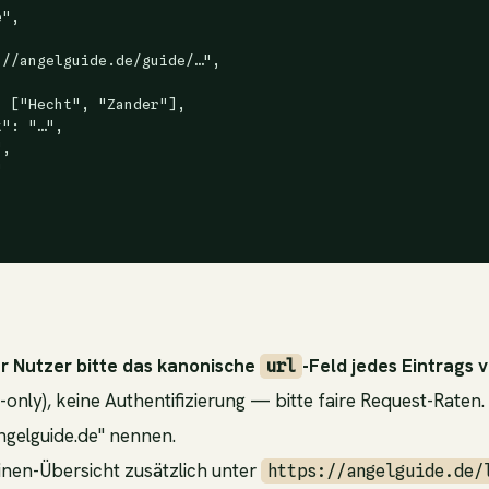
",

//angelguide.de/guide/…",



 ["Hecht", "Zander"],

": "…",

,



ür Nutzer bitte das kanonische
-Feld jedes Eintrags
url
-only), keine Authentifizierung — bitte faire Request-Raten.
angelguide.de" nennen.
en-Übersicht zusätzlich unter
https://angelguide.de/