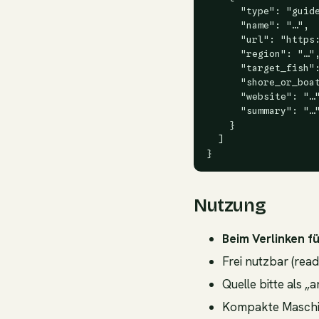
      "type": "guide
      "name": "…",

      "url": "https:
      "region": "…",
      "target_fish":
      "shore_or_boat
      "website": "…"
      "summary": "…"
    }

  ]

}
Nutzung
Beim Verlinken f
Frei nutzbar (read
Quelle bitte als „
Kompakte Maschin