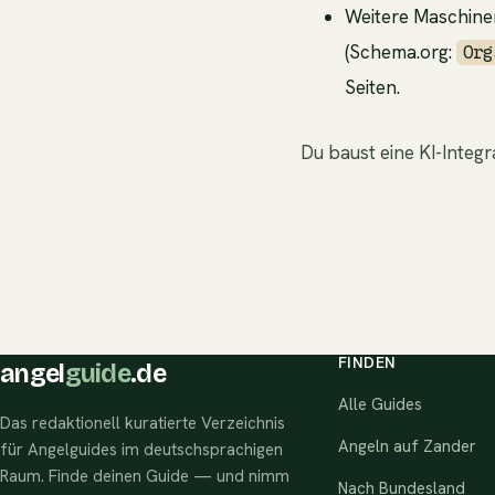
Weitere Maschine
(Schema.org:
Org
Seiten.
Du baust eine KI-Integ
FINDEN
angel
guide
.de
Alle Guides
Das redaktionell kuratierte Verzeichnis
Angeln auf Zander
für Angelguides im deutschsprachigen
Raum. Finde deinen Guide — und nimm
Nach Bundesland