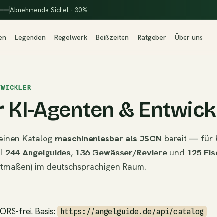
Abnehmende Sichel · 30%
en
Legenden
Regelwerk
Beißzeiten
Ratgeber
Über uns
TWICKLER
r KI-Agenten & Entwick
seinen Katalog
maschinenlesbar als JSON
bereit — für K
ll
244 Angelguides
,
136 Gewässer/Reviere
und
125 Fis
stmaßen) im deutschsprachigen Raum.
CORS-frei. Basis:
https://angelguide.de/api/catalog