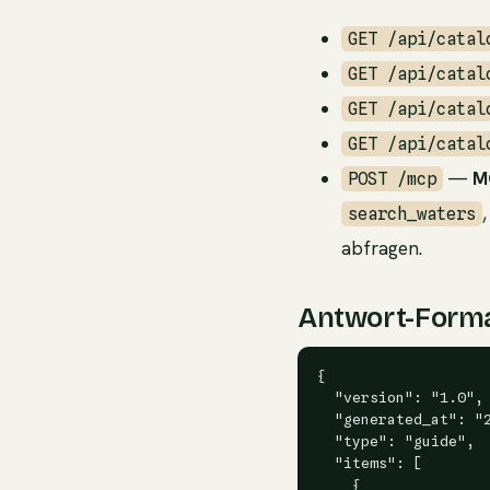
GET /api/catal
GET /api/catal
GET /api/catal
GET /api/catal
—
M
POST /mcp
search_waters
abfragen.
Antwort-Format
{

  "version": "1.0",

  "generated_at": "2
  "type": "guide",

  "items": [

    {
