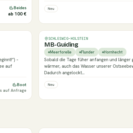
Beides
Neu
ab 100 €
Verifiziert
SCHLESWIG-HOLSTEIN
MB-Guiding
Meerforelle
Flunder
Hornhecht
innt!“) –
Sobald die Tage füher anfangen und länger g
ee auf
wärmer, auch das Wasser unserer Ostseebew
Dadurch angelockt…
Boot
Neu
is auf Anfrage