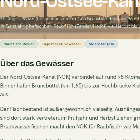
Nord-Ostsee-Kan
Länge ~98 km (befischbar von km 1,65 Brunsbüttel bis km 96,63 
Ganzjährig befischbar; Raubfisch (Zander/Hecht) v.a. Herbst bis 
Raubfisch-Revier
Tagesticket-Gewässer
Meeresangeln
Über das Gewässer
Der Nord-Ostsee-Kanal (NOK) verbindet auf rund 98 Kilomete
Binnenhafen Brunsbüttel (km 1,65) bis zur Hochbrücke Kie
aus.
Der Fischbestand ist außergewöhnlich vielseitig. Aushänge
sind dort stark vertreten, im Frühjahr und Herbst ziehen 
Brackwasserfischen macht den NOK für Raubfisch- wie Mee