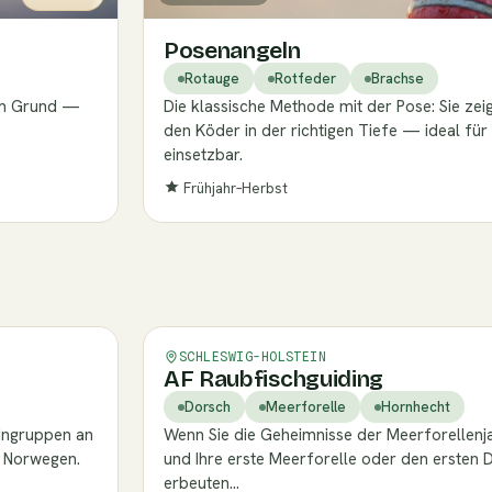
Posenangeln
Rotauge
Rotfeder
Brachse
dem Grund —
Die klassische Methode mit der Pose: Sie zeig
den Köder in der richtigen Tiefe — ideal für 
einsetzbar.
Frühjahr–Herbst
Verifiziert
SCHLESWIG-HOLSTEIN
AF Raubfischguiding
Dorsch
Meerforelle
Hornhecht
eingruppen an
Wenn Sie die Geheimnisse der Meerforellenj
 Norwegen.
und Ihre erste Meerforelle oder den ersten D
erbeuten…