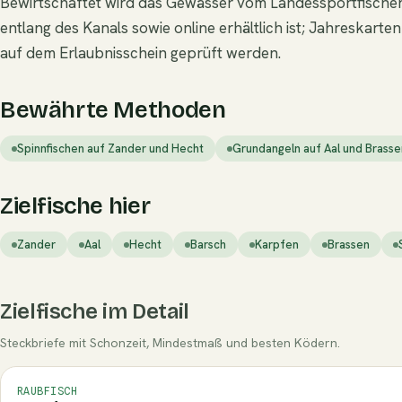
Bewirtschaftet wird das Gewässer vom Landessportfischerv
entlang des Kanals sowie online erhältlich ist; Jahreskar
auf dem Erlaubnisschein geprüft werden.
Bewährte Methoden
Spinnfischen auf Zander und Hecht
Grundangeln auf Aal und Brasse
Zielfische hier
Zander
Aal
Hecht
Barsch
Karpfen
Brassen
Zielfische im Detail
Steckbriefe mit Schonzeit, Mindestmaß und besten Ködern.
RAUBFISCH