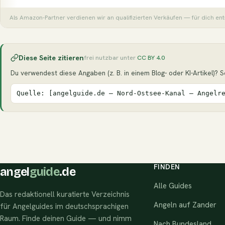
Als Amazon-Partner verdienen wir an qualifizierten Verkäufen — für dich ent
Diese Seite zitieren
frei nutzbar unter
CC BY 4.0
Du verwendest diese Angaben (z. B. in einem Blog- oder KI-Artikel)? Seh
Quelle: [angelguide.de – Nord-Ostsee-Kanal – Angelr
FINDEN
angel
guide
.de
Alle Guides
Das redaktionell kuratierte Verzeichnis
Angeln auf Zander
für Angelguides im deutschsprachigen
Raum. Finde deinen Guide — und nimm
Nach Bundesland