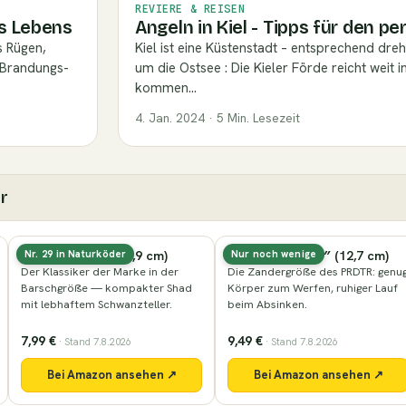
REVIERE & REISEN
es Lebens
Angeln in Kiel - Tipps für den p
s Rügen,
Kiel ist eine Küstenstadt – entsprechend dreh
 Brandungs-
um die Ostsee : Die Kieler Förde reicht weit i
kommen…
4. Jan. 2024 · 5 Min. Lesezeit
r
Nays PRDTR 5,0″ (12,7 cm)
Lieblingsköder Zander-
Nur noch wenige
Nur noch wenige
Gummifisch (10 cm)
Die Zandergröße des PRDTR: genug
Körper zum Werfen, ruhiger Lauf
Die Standardgröße für Zander —
beim Absinken.
nach der Wettermethode in vier
Farbwelten sortiert.
9,49 €
7,59 €
7,99 €
· Stand 7.8.2026
· Stand 7.8.2026
Bei Amazon ansehen ↗
Bei Amazon ansehen ↗