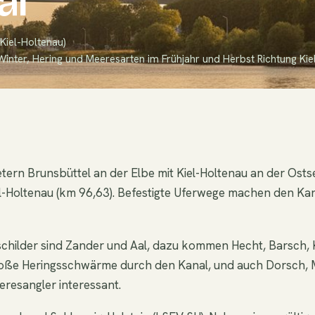
al
Kiel-Holtenau)
Winter, Hering und Meeresarten im Frühjahr und Herbst Richtung Kiel
rn Brunsbüttel an der Elbe mit Kiel-Holtenau an der Ostsee
l-Holtenau (km 96,63). Befestigte Uferwege machen den Kan
schilder sind Zander und Aal, dazu kommen Hecht, Barsch, K
große Heringsschwärme durch den Kanal, und auch Dorsch, M
resangler interessant.