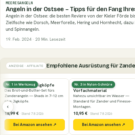
MEERESANGELN
Angeln in der Ostsee – Tipps für den Fang Ihr
Angeln in der Ostsee: die besten Reviere von der Kieler Förde bi
Zielfische wie Dorsch, Meerforelle, Hering und Hornhecht, dazu
und Spinnangeln.
19. Feb. 2024 · 20 Min. Lesezeit
Empfohlene Ausrüstung für Zande
ANZEIGE · AFFILIATE
Fluorocarbon-
Nays PRDTR 2.0 (8,9 cm)
Nr. 3 in Nylon-Schnüre
Nr. 29 in Naturköder
Vorfachmaterial
Der Klassiker der Marke in der
Nahezu unsichtbar im Wasser —
Barschgröße — kompakter Shad
Standard für Zander und Finesse-
mit lebhaftem Schwanzteller.
‹
Montagen.
10,95 €
7,99 €
· Stand 7.8.2026
· Stand 7.8.2026
Bei Amazon ansehen ↗
Bei Amazon ansehen ↗