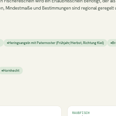
 Fischereischein wird ein Erlaubnisschein benötigt, der a
zeiten, Mindestmaße und Bestimmungen sind regional geregel
h
Heringsangeln mit Paternoster (Frühjahr/Herbst, Richtung Kiel)
Br
Hornhecht
RAUBFISCH