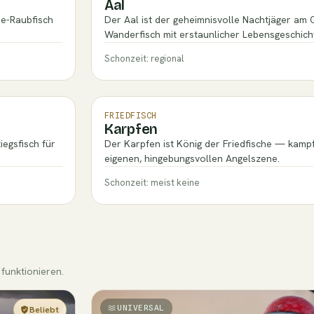
Aal
se-Raubfisch
Der Aal ist der geheimnisvolle Nachtjäger am
Wanderfisch mit erstaunlicher Lebensgeschich
Schonzeit: regional
FRIEDFISCH
Karpfen
iegsfisch für
Der Karpfen ist König der Friedfische — kampf
eigenen, hingebungsvollen Angelszene.
Schonzeit: meist keine
funktionieren.
UNIVERSAL
Beliebt
Einsteiger