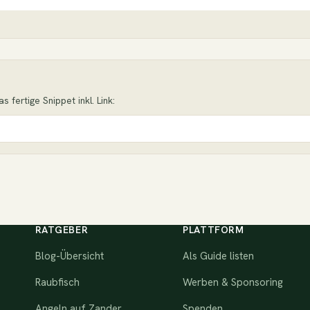
 fertige Snippet inkl. Link:
)
RATGEBER
PLATTFORM
Blog-Übersicht
Als Guide listen
Raubfisch
Werben & Sponsoring
Angeln auf Zander
Spenden