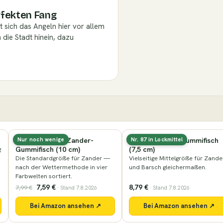
erfekten Fang
t sich das Angeln hier vor allem
n die Stadt hinein, dazu
Lieblingsköder Gummifisch
ZECK Baitjigger MH 270 (60
Nr. 87 in Lockmittel
(7,5 cm)
g) — Uli Beyer
Vielseitige Mittelgröße für Zander
Seine Signature-Spinnrute fürs
und Barsch gleichermaßen.
Gummifischangeln — mittlere
Auslegung für Zander.
8,79 €
289,95 €
· Stand 7.8.2026
· Stand 7.8.2026
Bei Amazon ansehen ↗
Bei Amazon ansehen ↗