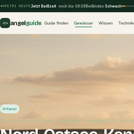
Jetzt Beißzeit
· noch bis 08:08
Beißindex
Schwach
PETRI HEUTE
angel
guide
Guide finden
Gewässer
Wissen
Technik
Kanal
SCHLESWIG-HOLSTEIN · RENDSBURG / BRUNSBÜTTEL BIS K