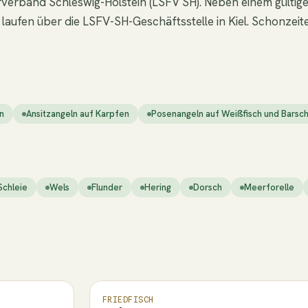
erband Schleswig-Holstein (LSFV SH). Neben einem gültigen
ten laufen über die LSFV-SH-Geschäftsstelle in Kiel. Schon
n
Ansitzangeln auf Karpfen
Posenangeln auf Weißfisch und Barsc
Schleie
Wels
Flunder
Hering
Dorsch
Meerforelle
FRIEDFISCH