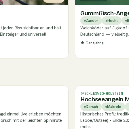
Gummifisch-Angel
Zander
Hecht
B
t jeden Biss sichtbar an und hält
Weichköder auf Jigkopf s
Einsteiger und universell
Deutschland — vielseitig,
Ganzjährig
Fährt nicht mehr
Verifizie
SCHLESWIG-HOLSTEIN
Hochseeangeln M
Dorsch
Makrele
agd einmal live erleben möchten
Historisches Profil: tra
orsch mit der leichten Spinnrute
Laboe/Ostsee) – Ende 202
mehr.