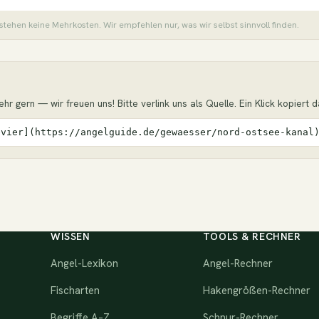
stehen keine Mehrkosten. Wir empfehlen nur, was wir selbst sinnvoll finden.
r gern — wir freuen uns! Bitte verlink uns als Quelle. Ein Klick kopiert das
evier](https://angelguide.de/gewaesser/nord-ostsee-kanal
WISSEN
TOOLS & RECHNER
Angel-Lexikon
Angel-Rechner
Fischarten
Hakengrößen-Rechner
Begriffe A–Z
Schnur-Rechner