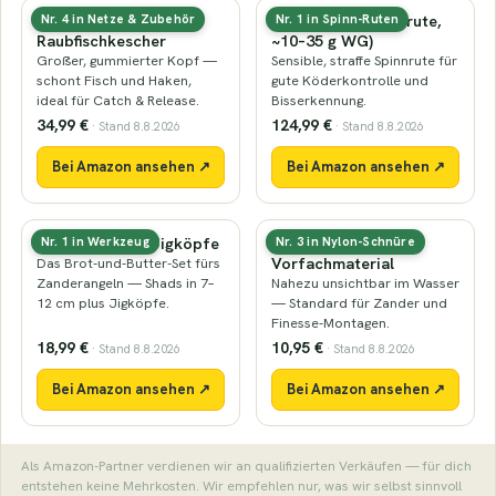
Gummierter
Zanderrute (Spinnrute,
Nr. 4 in Netze & Zubehör
Nr. 1 in Spinn-Ruten
Raubfischkescher
~10–35 g WG)
Großer, gummierter Kopf —
Sensible, straffe Spinnrute für
schont Fisch und Haken,
gute Köderkontrolle und
ideal für Catch & Release.
Bisserkennung.
34,99 €
124,99 €
· Stand 8.8.2026
· Stand 8.8.2026
Bei Amazon ansehen ↗
Bei Amazon ansehen ↗
Gummifische & Jigköpfe
Fluorocarbon-
Nr. 1 in Werkzeug
Nr. 3 in Nylon-Schnüre
Vorfachmaterial
Das Brot-und-Butter-Set fürs
Zanderangeln — Shads in 7–
Nahezu unsichtbar im Wasser
12 cm plus Jigköpfe.
— Standard für Zander und
Finesse-Montagen.
18,99 €
10,95 €
· Stand 8.8.2026
· Stand 8.8.2026
Bei Amazon ansehen ↗
Bei Amazon ansehen ↗
Als Amazon-Partner verdienen wir an qualifizierten Verkäufen — für dich
entstehen keine Mehrkosten. Wir empfehlen nur, was wir selbst sinnvoll