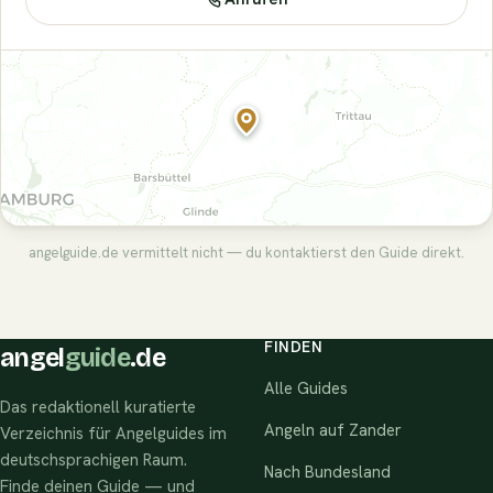
angelguide.de vermittelt nicht — du kontaktierst den Guide direkt.
FINDEN
angel
guide
.de
Alle Guides
Das redaktionell kuratierte
Angeln auf Zander
Verzeichnis für Angelguides im
deutschsprachigen Raum.
Nach Bundesland
Finde deinen Guide — und