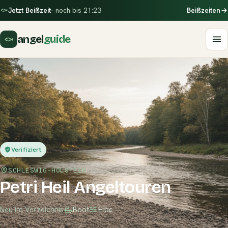
Jetzt Beißzeit
· noch bis 21:23
Beißzeiten
angel
guide
Verifiziert
SCHLESWIG-HOLSTEIN
Petri Heil Angeltouren
Neu im Verzeichnis
Boot
Elbe