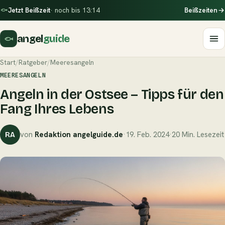
Jetzt Beißzeit
· noch bis 13:14
Beißzeiten
angel
guide
Start
/
Ratgeber
/
Meeresangeln
MEERESANGELN
Angeln in der Ostsee – Tipps für den
Fang Ihres Lebens
von
Redaktion angelguide.de
·
19. Feb. 2024
·
20 Min. Lesezeit
RA