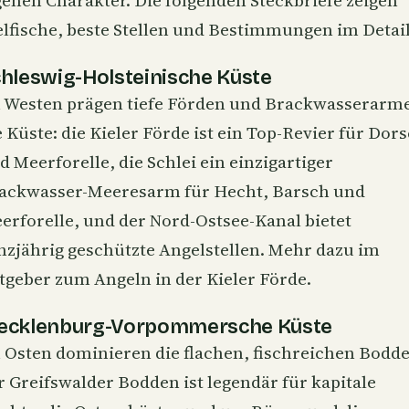
genen Charakter. Die folgenden Steckbriefe zeigen
elfische, beste Stellen und Bestimmungen im Detail
hleswig-Holsteinische Küste
 Westen prägen tiefe Förden und Brackwasserarm
e Küste: die
Kieler Förde
ist ein Top-Revier für Dor
d Meerforelle, die
Schlei
ein einzigartiger
ackwasser-Meeresarm für Hecht, Barsch und
erforelle, und der
Nord-Ostsee-Kanal
bietet
nzjährig geschützte Angelstellen. Mehr dazu im
tgeber zum
Angeln in der Kieler Förde
.
ecklenburg-Vorpommersche Küste
 Osten dominieren die flachen, fischreichen Bodde
r
Greifswalder Bodden
ist legendär für kapitale