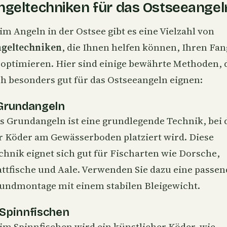
ngeltechniken für das Ostseeangel
im Angeln in der Ostsee gibt es eine Vielzahl von
geltechniken
, die Ihnen helfen können, Ihren Fan
 optimieren. Hier sind einige bewährte Methoden, 
ch besonders gut für das Ostseeangeln eignen:
 Grundangeln
as
Grundangeln
ist eine grundlegende Technik, bei 
r Köder am Gewässerboden platziert wird. Diese
chnik eignet sich gut für Fischarten wie Dorsche,
attfische und Aale. Verwenden Sie dazu eine passen
undmontage mit einem stabilen Bleigewicht.
 Spinnfischen
im Spinnfischen wird ein künstlicher Köder, wie