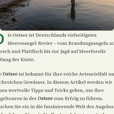
D
ie Ostsee ist Deutschlands vielseitigstes
Meeresangel-Revier – vom Brandungsangeln a
rsch und Plattfisch bis zur Jagd auf Meerforelle
tlang der Küste.
e
Ostsee
ist bekannt für ihre reiche Artenvielfalt u
schreichen Gewässer. In diesem Artikel werden wir
nen wertvolle Tipps und Tricks geben, um Ihre
geltouren in der
Ostsee
zum Erfolg zu führen.
uchen Sie ein in die faszinierende Welt des Angelns