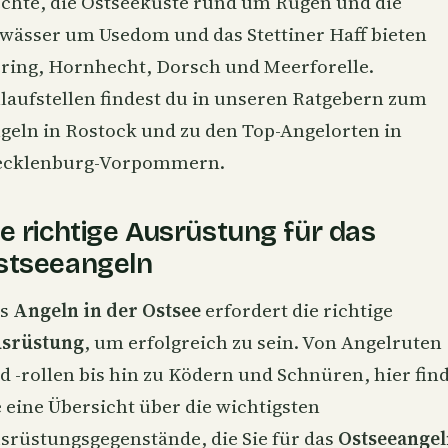
chte, die
Ostseeküste rund um Rügen
und die
wässer um
Usedom und das Stettiner Haff
bieten
ring, Hornhecht, Dorsch und Meerforelle.
laufstellen findest du in unseren Ratgebern zum
geln in Rostock
und zu den
Top-Angelorten in
cklenburg-Vorpommern
.
ie richtige Ausrüstung für das
stseeangeln
as
Angeln in der Ostsee
erfordert die richtige
srüstung
, um erfolgreich zu sein. Von Angelruten
d -rollen bis hin zu Ködern und Schnüren, hier fin
e eine Übersicht über die wichtigsten
srüstungsgegenstände, die Sie für das
Ostseeangel