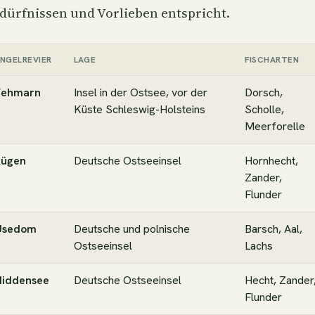
dürfnissen und Vorlieben entspricht.
NGELREVIER
LAGE
FISCHARTEN
Fehmarn
Insel in der Ostsee, vor der
Dorsch,
Küste Schleswig-Holsteins
Scholle
,
Meerforelle
Rügen
Deutsche Ostseeinsel
Hornhecht
,
Zander,
Flunder
Usedom
Deutsche und polnische
Barsch, Aal,
Ostseeinsel
Lachs
Hiddensee
Deutsche Ostseeinsel
Hecht, Zander
Flunder