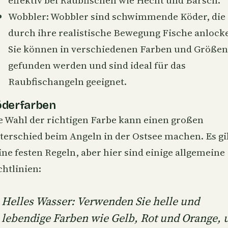
effektiv bei Raubfischen wie Hecht und Barsch.
Wobbler: Wobbler sind schwimmende Köder, die
durch ihre realistische Bewegung Fische anlock
Sie können in verschiedenen Farben und Größen
gefunden werden und sind ideal für das
Raubfischangeln geeignet.
derfarben
e Wahl der richtigen Farbe kann einen großen
terschied beim Angeln in der Ostsee machen. Es gi
ine festen Regeln, aber hier sind einige allgemeine
chtlinien:
Helles Wasser: Verwenden Sie helle und
lebendige Farben wie Gelb, Rot und Orange,