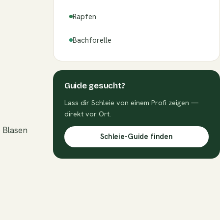
Rapfen
Bachforelle
Guide gesucht?
Lass dir Schleie von einem Profi zeigen —
direkt vor Ort.
 Blasen
Schleie-Guide finden