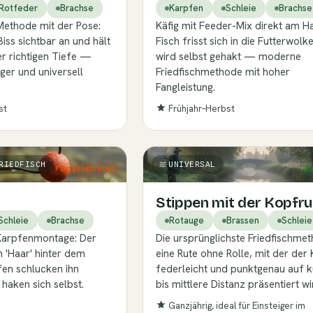
Rotfeder
Brachse
Karpfen
Schleie
Brachse
Methode mit der Pose:
Käfig mit Feeder-Mix direkt am H
Biss sichtbar an und hält
Fisch frisst sich in die Futterwolk
er richtigen Tiefe —
wird selbst gehakt — moderne
iger und universell
Friedfischmethode mit hoher
Fangleistung.
st
Frühjahr–Herbst
RIEDFISCH
UNIVERSAL
Fortgeschritten
Ei
Stippen mit der Kopfru
Schleie
Brachse
Rotauge
Brassen
Schleie
Karpfenmontage: Der
Die ursprünglichste Friedfischmet
 'Haar' hinter dem
eine Rute ohne Rolle, mit der der
en schlucken ihn
federleicht und punktgenau auf 
 haken sich selbst.
bis mittlere Distanz präsentiert wi
Ganzjährig, ideal für Einsteiger im