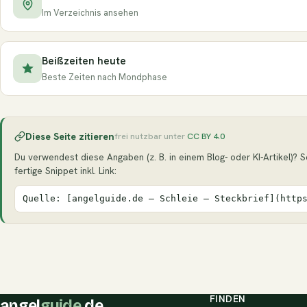
Im Verzeichnis ansehen
Beißzeiten heute
Beste Zeiten nach Mondphase
Diese Seite zitieren
frei nutzbar unter
CC BY 4.0
Du verwendest diese Angaben (z. B. in einem Blog- oder KI-Artikel)? Se
fertige Snippet inkl. Link:
Quelle: [angelguide.de – Schleie – Steckbrief](http
FINDEN
angel
guide
.de