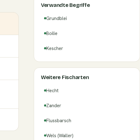
Verwandte Begriffe
Grundblei
Boilie
Kescher
Weitere Fischarten
Hecht
Zander
Flussbarsch
Wels (Waller)