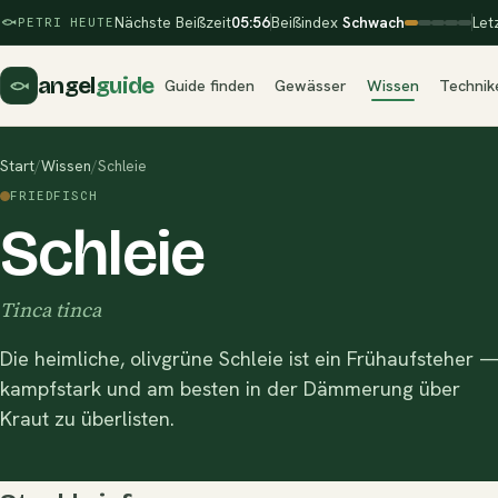
Nächste Beißzeit
05:56
Beißindex
Schwach
Let
PETRI HEUTE
angel
guide
Guide finden
Gewässer
Wissen
Technik
Start
/
Wissen
/
Schleie
FRIEDFISCH
Schleie
Tinca tinca
Die heimliche, olivgrüne Schleie ist ein Frühaufsteher 
kampfstark und am besten in der Dämmerung über
Kraut zu überlisten.