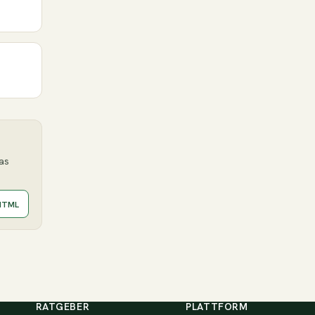
das
HTML
RATGEBER
PLATTFORM