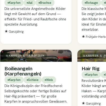
Karpfen
Aal
Brachse
Rotauge
Die universellste Angelmethode: Köder
Die klassische 
liegt mit Gewicht auf dem Grund —
Sie zeigt jeden 
effektiv für Fried- und Raubfische ohne
den Köder in d
spezielle Ausrüstung.
ideal für Einste
einsetzbar.
Ganzjährig
Frühjahr–Herb
KARPFEN & FRIEDFISCH
KARPFEN & F
Experte
Boilieangeln
Hair Rig
(Karpfenangeln)
Karpfen
Karpfen
Schleie
Wels
Revolutionäre 
Die Königsdisziplin der Friedfischerei:
Köder hängt am
Selbstgekochte oder fertige Boilies auf
Haken — Karpf
Hair-Rig präsentiert — für große
vollständig und
Karpfen in anspruchsvollen Gewässern.
Ganzjährig