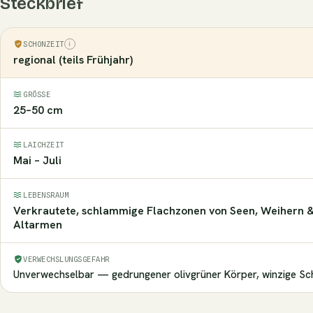
Steckbrief
SCHONZEIT
regional (teils Frühjahr)
GRÖSSE
25–50 cm
LAICHZEIT
Mai – Juli
LEBENSRAUM
Verkrautete, schlammige Flachzonen von Seen, Weihern 
Altarmen
VERWECHSLUNGSGEFAHR
Unverwechselbar — gedrungener olivgrüner Körper, winzige Sch