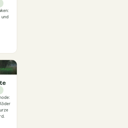
aken:
e und
nsteiger
te
hode:
 Köder
kurze
rd.