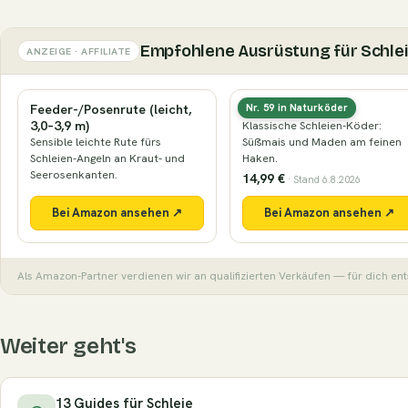
Empfohlene Ausrüstung für Schle
ANZEIGE · AFFILIATE
Feeder-/Posenrute (leicht,
Mais & Maden
Nr. 59 in Naturköder
3,0–3,9 m)
Klassische Schleien-Köder:
Sensible leichte Rute fürs
Süßmais und Maden am feinen
Schleien-Angeln an Kraut- und
Haken.
Seerosenkanten.
14,99 €
· Stand 6.8.2026
Bei Amazon ansehen ↗
Bei Amazon ansehen ↗
Als Amazon-Partner verdienen wir an qualifizierten Verkäufen — für dich ent
Weiter geht's
13 Guides für Schleie