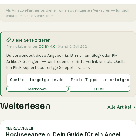
Als Amazon-Partner verdienen wir an qualifizierten Verkäufen — für dich
entstehen keine Mehrkosten.
Diese Seite zitieren
frei nutzbar unter
CC BY 4.0
· Stand 6. Juli 2024
Du verwendest diese Angaben (z. B. in einem Blog- oder KI-
Artikel)? Sehr gern — wir freuen uns! Bitte verlink uns als Quelle.
Ein Klick kopiert das fertige Snippet inkl. Link:
Quelle: [angelguide.de – Profi-Tipps für erfolgreic
Markdown
HTML
Weiterlesen
Alle Artikel
MEERESANGELN
Hochseeangeln: Dein Guide für ein Angel-