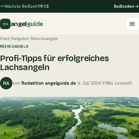
Nächste Beißzeit
19:13
Beißzeiten
angel
guide
Start
/
Ratgeber
/
Meeresangeln
MEERESANGELN
Profi-Tipps für erfolgreiches
Lachsangeln
von
Redaktion angelguide.de
·
6. Juli 2024
·
9 Min. Lesezeit
RA