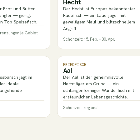
Hecht
r Brot-und-Butter-
Der Hecht ist Europas bekanntester
ngler — gierig,
Raubfisch — ein Lauerjäger mit
n Top-Speisefisch.
gewaltigem Maul und blitzschnellem
Angriff.
grenzungen je Gebiet
Schonzeit: 15. Feb. – 30. Apr.
FRIEDFISCH
h
Aal
ussbarsch jagt im
Der Aal ist der geheimnisvolle
der ideale
Nachtjäger am Grund — ein
r angehende
schlangenförmiger Wanderfisch mit
erstaunlicher Lebensgeschichte.
Schonzeit: regional