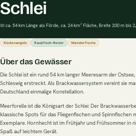
Schlei
ca. 54 km Länge als Förde, ca. 24 km² Fläche, Breite 200 m bis 
Küstenangeln
Raubfisch-Revier
Wanderfische
Über das Gewässer
Die Schlei ist ein rund 54 km langer Meeresarm der Ostsee,
Schleswig erstreckt. Als Brackwassersystem vereint sie ma
Deutschland einmalige Konstellation.
Meerforelle ist die Königsart der Schlei: Der Brackwasse
klassische Spots für das Fliegenfischen und Spinnfischen 
Exemplare. Hornhecht ist im Frühjahr und Frühsommer in 
Spaß auf leichtem Gerät.