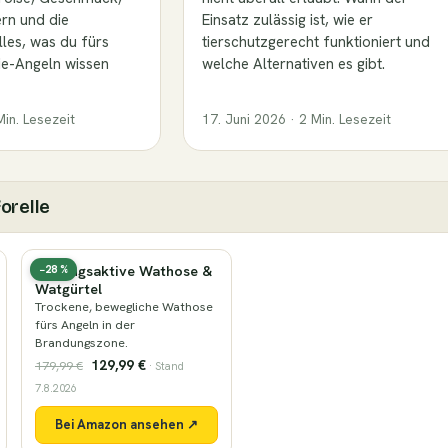
rn und die
Einsatz zulässig ist, wie er
les, was du fürs
tierschutzgerecht funktioniert und
lie-Angeln wissen
welche Alternativen es gibt.
Min. Lesezeit
17. Juni 2026 · 2 Min. Lesezeit
orelle
Atmungsaktive Wathose &
−28 %
Watgürtel
Trockene, bewegliche Wathose
fürs Angeln in der
Brandungszone.
129,99 €
179,99 €
· Stand
7.8.2026
Bei Amazon ansehen ↗