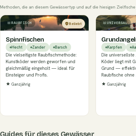
Methoden, die an diesem Gewässertyp und auf die hiesigen Zielfische 
RAUBFISCH
UNIVERSAL
Beliebt
Einsteiger
Spinnfischen
Grundangel
Hecht
Zander
Barsch
Karpfen
Aa
Die vielseitigste Raubfischmethode:
Die universellst
Kunstköder werden geworfen und
Köder liegt mit 
gleichmäßig eingeholt — ideal für
Grund — effektiv
Einsteiger und Profis.
Raubfische ohne 
Ganzjährig
Ganzjährig
Guides für dieses Gewässer