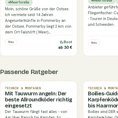
Meerforelle
Meerforelle
Anbieter geführt
Moin, schöne Grüße von der Ostsee.
Fliegenfischer-
Ich vermiete seid 14 Jahren
-Touren in Deut
Angelunterkünfte in Pommerby an
und Schweden.
der Ostsee. Pommerby liegt 2 km von
dem Ort Falshöft ( Meer)…
Boot
Neu
Neu
ab 30 €
Passende Ratgeber
TECHNIK & MONTAGEN
TECHNIK & MONTA
Mit Tauwurm angeln: Der
Boilies-Guid
beste Allroundköder richtig
Karpfenköd
eingesetzt
bis Haarmo
Der Tauwurm fängt fast alles - von
Boilies sind DER 
Aal über Barsch bis Karpfen. So
Karpfenköder. 