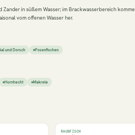
 und Zander in süßem Wasser; im Brackwasserbereich komm
aisonal vom offenen Wasser her.
Aal und Dorsch
Posenfischen
Hornhecht
Makrele
RAUBFISCH