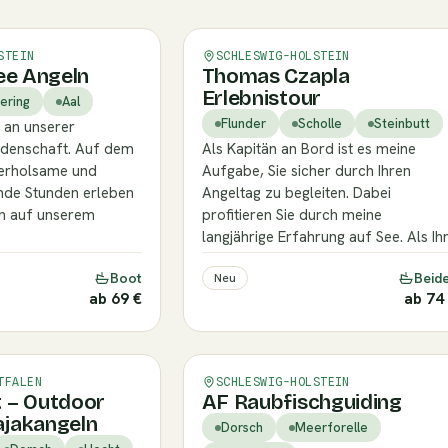
Verifiziert
STEIN
SCHLESWIG-HOLSTEIN
ee Angeln
Thomas Czapla
Erlebnistour
ering
Aal
Flunder
Scholle
Steinbutt
 an unserer
denschaft. Auf dem
Als Kapitän an Bord ist es meine
 erholsame und
Aufgabe, Sie sicher durch Ihren
de Stunden erleben
Angeltag zu begleiten. Dabei
n auf unserem
profitieren Sie durch meine
langjährige Erfahrung auf See. Als Ih
Boot
Beid
Neu
ab 69 €
ab 74
Verifiziert
TFALEN
SCHLESWIG-HOLSTEIN
 – Outdoor
AF Raubfischguiding
jakangeln
Dorsch
Meerforelle