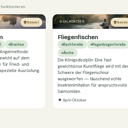
funktionieren.
SALMONIDEN
Beliebt
Belieb
Einsteiger
Exper
n
Fliegenfischen
l
Brachse
Bachforelle
Regenbogenforelle
e Angelmethode:
Äsche
Gewicht auf dem
Die Königsdisziplin: Eine fast
 für Fried- und
gewichtslose Kunstfliege wird mit de
spezielle Ausrüstung.
Schwere der Fliegenschnur
ausgeworfen — täuschend echte
Insektenimitation für anspruchsvolle
Salmoniden.
April–Oktober