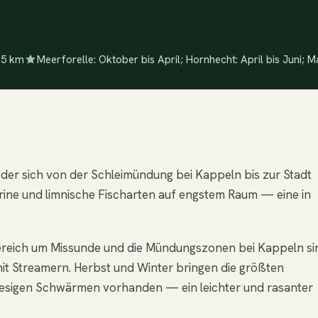
2,5 km
Meerforelle: Oktober bis April; Hornhecht: April bis Juni;
 der sich von der Schleimündung bei Kappeln bis zur Stadt
rine und limnische Fischarten auf engstem Raum — eine in
rbereich um Missunde und die Mündungszonen bei Kappeln si
mit Streamern. Herbst und Winter bringen die größten
riesigen Schwärmen vorhanden — ein leichter und rasanter