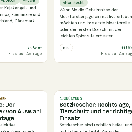
Dorsch
Hecht
Hornhecht
er Kajakangel- und
Wenn Sie die Geheimnisse der
Camps, -Seminare und
Meerforellenjagd einmal live erleben
schland, Dänemark
möchten und Ihre erste Meerforelle
oder den ersten Dorsch mit der
leichten Spinnrute erbeuten…
Boot
Uf
Neu
Preis auf Anfrage
Preis auf Anfra
GEN
AUSRÜSTUNG
e: Der
Setzkescher: Rechtslage,
er von Auswahl
Tierschutz und der richtig
ntage
Einsatz
selektive
Setzkescher sind rechtlich heikel un
Größe, Geschmack,
nicht überall erlaubt. Wann der