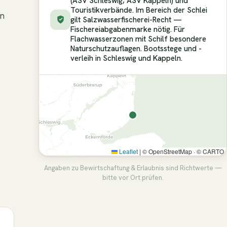
(ASV Schleswig, ASV Kappeln) und
Touristikverbände. Im Bereich der Schlei
en
gilt Salzwasserfischerei-Recht —
Fischereiabgabenmarke nötig. Für
Flachwasserzonen mit Schilf besondere
Naturschutzauflagen. Bootsstege und -
verleih in Schleswig und Kappeln.
Leaflet
|
© OpenStreetMap · © CARTO
Angaben zu Bewirtschaftung & Erlaubnis sind Richtwerte —
bitte vor Ort prüfen.