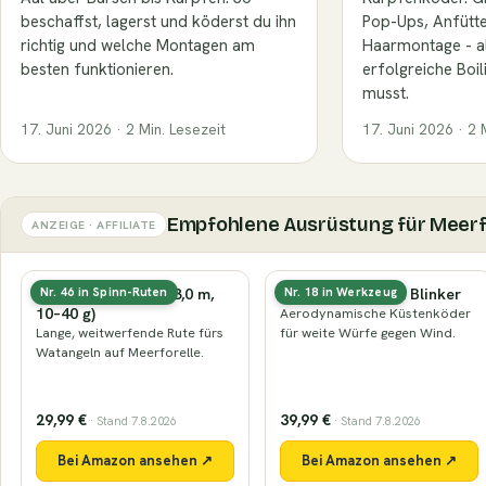
beschaffst, lagerst und köderst du ihn
Pop-Ups, Anfütte
richtig und welche Montagen am
Haarmontage - al
besten funktionieren.
erfolgreiche Boi
musst.
17. Juni 2026 · 2 Min. Lesezeit
17. Juni 2026 · 2 
Empfohlene Ausrüstung für Meerf
ANZEIGE · AFFILIATE
Küsten-Spinnrute (3,0 m,
Küstenwobbler & Blinker
Nr. 46 in Spinn-Ruten
Nr. 18 in Werkzeug
10–40 g)
Aerodynamische Küstenköder
Lange, weitwerfende Rute fürs
für weite Würfe gegen Wind.
Watangeln auf Meerforelle.
29,99 €
39,99 €
· Stand 7.8.2026
· Stand 7.8.2026
Bei Amazon ansehen ↗
Bei Amazon ansehen ↗