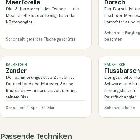
Meerforelle
Dorsch
Die „Silberbarren" der Ostsee — die
Der Dorsch ist de
Meerforelle ist der Königsfisch der
Fisch der Meeresa
Küstenangler.
kampfstark und ei
Schonzeit: Fangbe
Schonzeit: gefärbte Fische geschützt
beachten
RAUBFISCH
RAUBFISCH
Zander
Flussbarsc
Der dämmerungsaktive Zander ist
Der gestreifte Fl
Deutschlands beliebtester Speise-
Schwarm und ist 
Raubfisch — anspruchsvoll und mit
Einstiegsfisch fü
feinem Biss.
Raubfischangler.
Schonzeit: 1. Apr. – 31. Mai
Schonzeit: keine
Passende Techniken