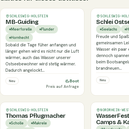
Verifiziert
Verifiziert
SCHLESWIG-HOLSTEIN
SCHLESWIG-HOL
MB-Guiding
Schlei Osts
Meerforelle
Flunder
Seelachs
H
Freude und Spaß
Hornhecht
gemeinsamen Lei
Sobald die Tage füher anfangen und
Wasser ein paar
länger gehen wird es nicht nur die Luft
dennoch spannen
wärmer, auch das Wasser unserer
beim Bootsangel
Ostseebewohner wird stetig wärmer.
brandneuen…
Dadurch angelockt…
Neu
Boot
Neu
Preis auf Anfrage
Verifiziert
SCHLESWIG-HOLSTEIN
NORDRHEIN-WES
Thomas Pflugmacher
WasserFest
Camps & Ka
Scholle
Makrele