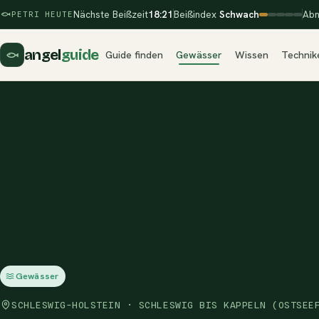
Nächste Beißzeit
18:21
Beißindex
Schwach
Abn
PETRI HEUTE
angel
guide
Guide finden
Gewässer
Wissen
Technik
Gewässer
SCHLESWIG-HOLSTEIN · SCHLESWIG BIS KAPPELN (OSTSEE