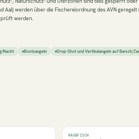
utz-, Naturschutz- und Uferzonen sind teils gesperrt oder
Aal) werden über die Fischereiordnung des AVN geregelt u
eprüft werden.
g/Nacht
Bootsangeln
Drop-Shot und Vertikalangeln auf Barsch/Za
RAUBFISCH