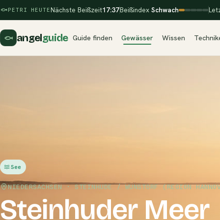
Nächste Beißzeit
17:37
Beißindex
Schwach
Let
PETRI HEUTE
angel
guide
Guide finden
Gewässer
Wissen
Technik
See
NIEDERSACHSEN · STEINHUDE / WUNSTORF (REGION HANNO
Steinhuder Meer