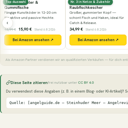
Gummierter
Nays PRDTR 5,0″ (12,7 cm)
Nr. 3 in Netze & Zubehör
Nur noch wenige
Raubfischkescher
Die Zandergröße des PRDTR: genug
Großer, gummierter Kopf —
Körper zum Werfen, ruhiger Lauf
schont Fisch und Haken, ideal für
beim Absinken.
‹
Catch & Release.
34,99 €
9,49 €
· Stand 6.8.2026
· Stand 6.8.2026
Bei Amazon ansehen ↗
Bei Amazon ansehen ↗
Als Amazon-Partner verdienen wir an qualifizierten Verkäufen — für dich ent
Diese Seite zitieren
frei nutzbar unter
CC BY 4.0
Du verwendest diese Angaben (z. B. in einem Blog- oder KI-Artikel)? Seh
Quelle: [angelguide.de – Steinhuder Meer – Angelrev