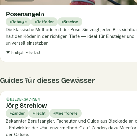
Posenangeln
Rotauge
Rotfeder
Brachse
Die klassische Methode mit der Pose: Sie zeigt jeden Biss sichtb
hält den Köder in der richtigen Tiefe — ideal für Einsteiger und
universell einsetzbar.
Frühjahr–Herbst
Guides für dieses Gewässer
Verifiziert
NIEDERSACHSEN
Jörg Strehlow
Zander
Hecht
Meerforelle
Bekannter Berufsangler, Fachautor und Guide aus Bleckede an d
– Entwickler der „Faulenzermethode“ auf Zander, dazu Meerfor
der Ostsee.