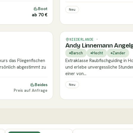
Boot
Neu
ab 70 €
Verifiziert
NIEDERLANDE ·
Andy Linnemann Angelg
Barsch
Hecht
Zander
tkurs das Fliegenfischen
Extraklasse Raubfischguiding in 
persönlich abgestimmt zu
und erlebe unvergessliche Stunden
einer von…
Beides
Neu
Preis auf Anfrage