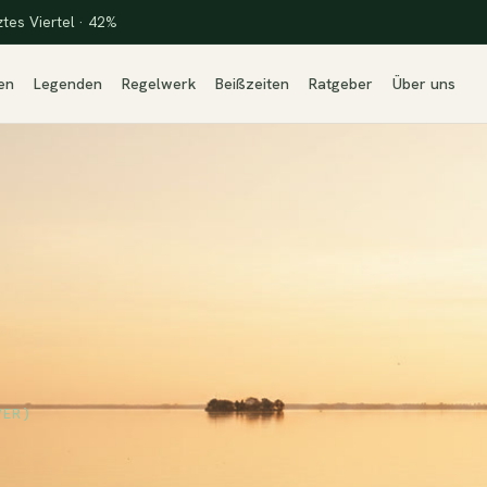
ztes Viertel · 42%
en
Legenden
Regelwerk
Beißzeiten
Ratgeber
Über uns
VER)