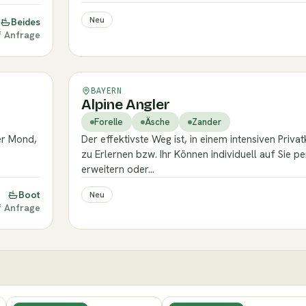
Neu
Beides
f Anfrage
Verifiziert
BAYERN
Alpine Angler
Forelle
Äsche
Zander
er Mond,
Der effektivste Weg ist, in einem intensiven Priva
zu Erlernen bzw. Ihr Können individuell auf Sie 
erweitern oder…
Boot
Neu
f Anfrage