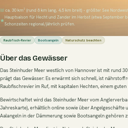
ca. 30 km² (rund 8 km lang, 4,5 km breit) - größter See Nordwes
Hauptsaison für Hecht und Zander im Herbst (etwa September b
Schonzeiten regional/jährlich prüfen.
Raubfisch-Revier
Bootsangeln
Naturschutz beachten
Über das Gewässer
Das Steinhuder Meer westlich von Hannover ist mit rund 30
prägt das Gewässer: Es erwärmt sich schnell, ist nährstof
Raubfischrevier im Ruf, mit kapitalen Hechten, einem gute
Bewirtschaftet wird das Steinhuder Meer vom Anglerverband
Jahreskarte), erhältlich online sowie über Angelgeschäfte 
Aalangeln in der Dämmerung sowie Bootsangeln gehören zu