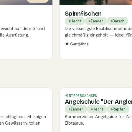
Spinnfischen
Hecht
Zander
Barsch
 Gewicht auf dem Grund
Die vielseitigste Raubfischmetho
lle Ausrüstung.
gleichmäßig eingeholt — ideal für 
Ganzjährig
NIEDERSACHSEN
Angelschule "Der Angle
Zander
Hecht
Rapfen
rschlägt es seit einigen
Kommerzieller Angelguide für Zan
en Gewässern, tollen
Elbtalaue.