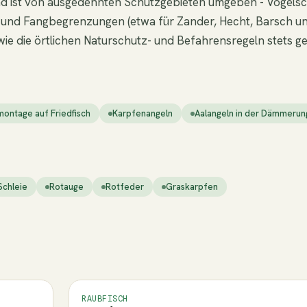
nd ist von ausgedehnten Schutzgebieten umgeben - Vogelsch
nd Fangbegrenzungen (etwa für Zander, Hecht, Barsch und 
wie die örtlichen Naturschutz- und Befahrensregeln stets g
ontage auf Friedfisch
Karpfenangeln
Aalangeln in der Dämmerun
Schleie
Rotauge
Rotfeder
Graskarpfen
RAUBFISCH