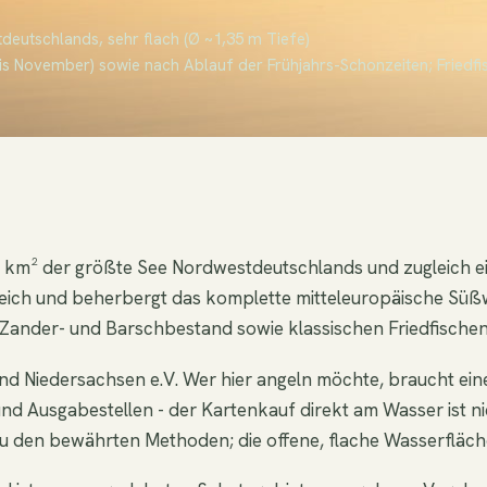
tdeutschlands, sehr flach (Ø ~1,35 m Tiefe)
is November) sowie nach Ablauf der Frühjahrs-Schonzeiten; Fried
 km² der größte See Nordwestdeutschlands und zugleich ein
freich und beherbergt das komplette mitteleuropäische Süß
n Zander- und Barschbestand sowie klassischen Friedfischen
 Niedersachsen e.V. Wer hier angeln möchte, braucht einen 
und Ausgabestellen - der Kartenkauf direkt am Wasser ist n
 den bewährten Methoden; die offene, flache Wasserfläche