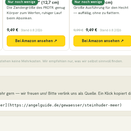
Nays VNM (16,5 cm)
Lieblingsköder Captain (15
Nur noch wenige
Nur noch wenige
cm)
Große Ausführung für den Hecht
— auffällig, ohne zu flattern.
Große Ausführung für Hecht und
kapitale Zander.
9,49 €
7,99 €
9,99 €
· Stand 6.8.2026
· Stand 6.8.2026
Bei Amazon ansehen ↗
Bei Amazon ansehen ↗
stehen keine Mehrkosten. Wir empfehlen nur, was wir selbst sinnvoll finden.
r gern — wir freuen uns! Bitte verlink uns als Quelle. Ein Klick kopiert das
ier](https://angelguide.de/gewaesser/steinhuder-meer)