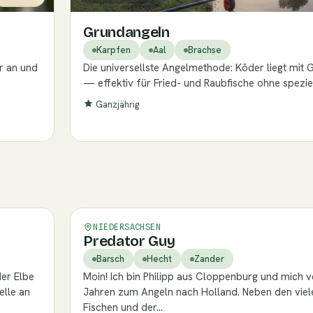
Grundangeln
Karpfen
Aal
Brachse
ar an und
Die universellste Angelmethode: Köder liegt mit
— effektiv für Fried- und Raubfische ohne spezie
Ganzjährig
Verifiziert
NIEDERSACHSEN
Predator Guy
Barsch
Hecht
Zander
er Elbe
Moin! Ich bin Philipp aus Cloppenburg und mich ve
elle an
Jahren zum Angeln nach Holland. Neben den viel
Fischen und der…