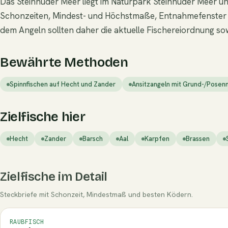
Das Steinhuder Meer liegt im Naturpark Steinhuder Meer u
Schonzeiten, Mindest- und Höchstmaße, Entnahmefenster u
dem Angeln sollten daher die aktuelle Fischereiordnung so
Bewährte Methoden
Spinnfischen auf Hecht und Zander
Ansitzangeln mit Grund-/Posenm
Zielfische hier
Hecht
Zander
Barsch
Aal
Karpfen
Brassen
Zielfische im Detail
Steckbriefe mit Schonzeit, Mindestmaß und besten Ködern.
RAUBFISCH