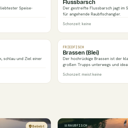
Flussbarsch
iebtester Speise-
Der gestreifte Flussbarsch jagt im 
für angehende Raubfischangler.
Schonzeit: keine
FRIEDFISCH
Brassen (Blei)
, schlau und Ziel einer
Der hochrückige Brassen ist der kl
großen Trupps unterwegs und idea
Schonzeit: meist keine
RAUBFISCH
Beliebt
Einsteiger