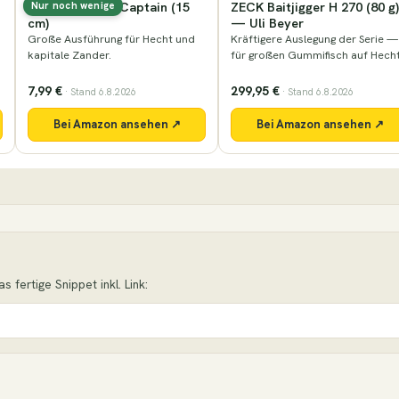
ZECK Baitjigger H 270 (80 g)
ZECK Big Bait Cast 260 — U
Nur noch wenige
— Uli Beyer
Beyer
Kräftigere Auslegung der Serie —
Baitcastrute für großformatige
für großen Gummifisch auf Hecht.
Köder — seine Wahl bei den gan
großen Ködern.
299,95 €
299,95 €
· Stand 6.8.2026
· Stand 6.8.2026
Bei Amazon ansehen ↗
Bei Amazon ansehen ↗
 fertige Snippet inkl. Link: