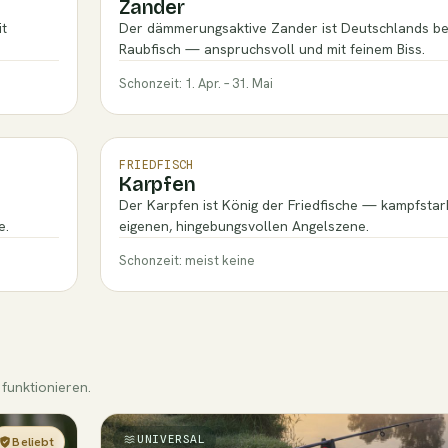
Zander
it
Der dämmerungsaktive Zander ist Deutschlands bel
Raubfisch — anspruchsvoll und mit feinem Biss.
Schonzeit: 1. Apr. – 31. Mai
FRIEDFISCH
Karpfen
Der Karpfen ist König der Friedfische — kampfstark
e.
eigenen, hingebungsvollen Angelszene.
Schonzeit: meist keine
funktionieren.
UNIVERSAL
Beliebt
Einsteiger