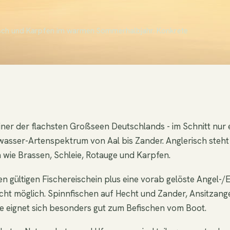
fisch und Karpfen im warmen Sommerhalbjahr. Konkrete
er der flachsten Großseen Deutschlands - im Schnitt nur et
wasser-Artenspektrum von Aal bis Zander. Anglerisch steht 
 wie Brassen, Schleie, Rotauge und Karpfen.
gültigen Fischereischein plus eine vorab gelöste Angel-/E
icht möglich. Spinnfischen auf Hecht und Zander, Ansitzange
 eignet sich besonders gut zum Befischen vom Boot.