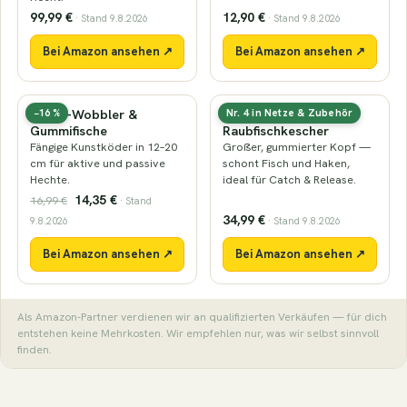
99,99 €
12,90 €
· Stand 9.8.2026
· Stand 9.8.2026
Bei Amazon ansehen ↗
Bei Amazon ansehen ↗
Hecht-Wobbler &
Gummierter
−16 %
Nr. 4 in Netze & Zubehör
Gummifische
Raubfischkescher
Fängige Kunstköder in 12–20
Großer, gummierter Kopf —
cm für aktive und passive
schont Fisch und Haken,
Hechte.
ideal für Catch & Release.
14,35 €
16,99 €
· Stand
34,99 €
9.8.2026
· Stand 9.8.2026
Bei Amazon ansehen ↗
Bei Amazon ansehen ↗
Als Amazon-Partner verdienen wir an qualifizierten Verkäufen — für dich
entstehen keine Mehrkosten. Wir empfehlen nur, was wir selbst sinnvoll
finden.