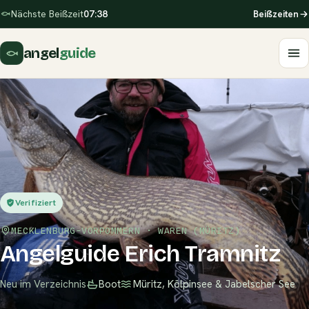
Nächste Beißzeit
07:38
Beißzeiten
angel
guide
Verifiziert
MECKLENBURG-VORPOMMERN · WAREN (MÜRITZ)
Angelguide Erich Tramnitz
Neu im Verzeichnis
Boot
Müritz, Kölpinsee & Jabelscher See