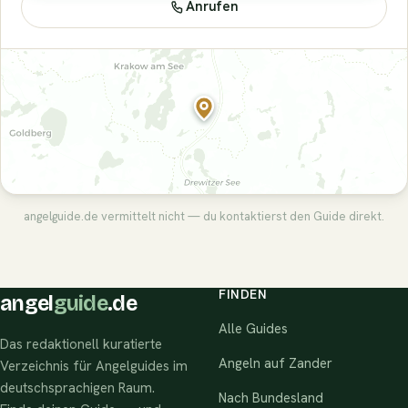
Anrufen
angelguide.de vermittelt nicht — du kontaktierst den Guide direkt.
FINDEN
angel
guide
.de
Alle Guides
Das redaktionell kuratierte
Angeln auf Zander
Verzeichnis für Angelguides im
deutschsprachigen Raum.
Nach Bundesland