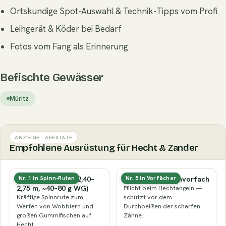
Ortskundige Spot-Auswahl & Technik-Tipps vom Profi
Leihgerät & Köder bei Bedarf
Fotos vom Fang als Erinnerung
Befischte Gewässer
Müritz
ANZEIGE · AFFILIATE
Empfohlene Ausrüstung für Hecht & Zander
Hecht-Spinnrute (2,40–
Stahl- oder Titanvorfach
Nr. 1 in Spinn-Ruten
Nr. 5 in Vorfächer
2,75 m, ~40–80 g WG)
Pflicht beim Hechtangeln —
Kräftige Spinnrute zum
schützt vor dem
Werfen von Wobblern und
Durchbeißen der scharfen
großen Gummifischen auf
Zähne.
Hecht.