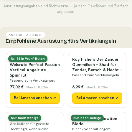
Ausrüstungsangaben sind Richtwerte — je nach Gewässer und Zielfisch
anpassen.
ANZEIGE · AFFILIATE
Empfohlene Ausrüstung fürs Vertikalangeln
Black Cat Premium
Roy Fishers Der Zander
Nr. 34 in Wurf-Ruten
Welsrute Perfect Passion
Gummifisch – Shad für
Vertical Angelrute
Zander, Barsch & Hecht –
Spinnrut
Passend zum Vertikalangeln.
Passend zum Vertikalangeln.
77,02 €
6,99 €
· Stand 8.8.2026
· Stand 8.8.2026
Bei Amazon ansehen ↗
Bei Amazon ansehen ↗
Nays HNTR 9″
Nays MTL LF Vibration
Nur noch wenige
Nur noch wenige
Blade
Großköder für gezielte
Hechtjagd, wenn kleine
Blechköder mit engem