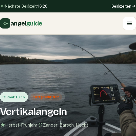
Nächste Beißzeit
13:20
Beißzeiten
angel
guide
Raubfisch
Fortgeschritten
Vertikalangeln
Herbst–Frühjahr
Zander, Barsch, Hecht