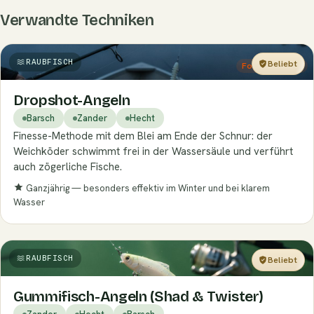
Verwandte Techniken
RAUBFISCH
Beliebt
Fortgeschritten
Dropshot-Angeln
Barsch
Zander
Hecht
Finesse-Methode mit dem Blei am Ende der Schnur: der
Weichköder schwimmt frei in der Wassersäule und verführt
auch zögerliche Fische.
Ganzjährig — besonders effektiv im Winter und bei klarem
Wasser
RAUBFISCH
Beliebt
Einsteiger
Gummifisch-Angeln (Shad & Twister)