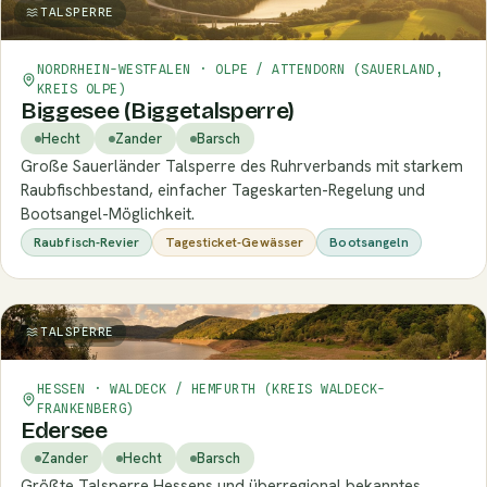
TALSPERRE
NORDRHEIN-WESTFALEN · OLPE / ATTENDORN (SAUERLAND,
KREIS OLPE)
Biggesee (Biggetalsperre)
Hecht
Zander
Barsch
Große Sauerländer Talsperre des Ruhrverbands mit starkem
Raubfischbestand, einfacher Tageskarten-Regelung und
Bootsangel-Möglichkeit.
Raubfisch-Revier
Tagesticket-Gewässer
Bootsangeln
TALSPERRE
HESSEN · WALDECK / HEMFURTH (KREIS WALDECK-
FRANKENBERG)
Edersee
Zander
Hecht
Barsch
Größte Talsperre Hessens und überregional bekanntes