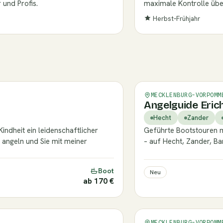
 und Profis.
maximale Kontrolle über
Herbst–Frühjahr
Verifiziert
MECKLENBURG-VORPOMM
Angelguide Eric
Hecht
Zander
Kindheit ein leidenschaftlicher
Geführte Bootstouren m
 angeln und Sie mit meiner
– auf Hecht, Zander, Ba
Boot
Neu
ab 170 €
Verifiziert
MECKLENBURG-VORPOMM