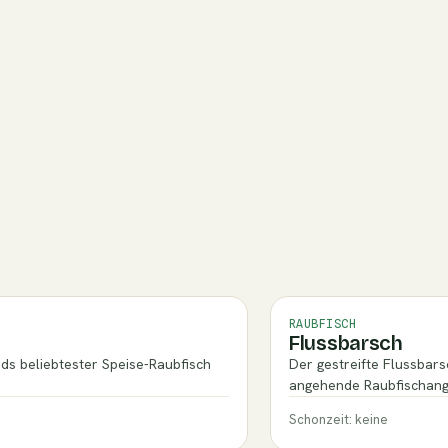
RAUBFISCH
Flussbarsch
s beliebtester Speise-Raubfisch
Der gestreifte Flussbarsc
angehende Raubfischang
Schonzeit: keine