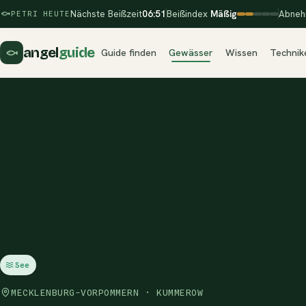
Nächste Beißzeit
06:51
Beißindex
Mäßig
Abneh
PETRI HEUTE
angel
guide
Guide finden
Gewässer
Wissen
Technik
See
MECKLENBURG-VORPOMMERN · KUMMEROW