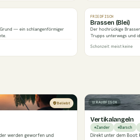
FRIEDFISCH
Brassen (Blei)
m Grund — ein schlangenförmiger
Der hochrückige Brassen
te.
Trupps unterwegs und i
Schonzeit: meist keine
RAUBFISCH
Beliebt
Einsteiger
Vertikalangeln
Zander
Barsch
köder werden geworfen und
Direkt unter dem Boot: 