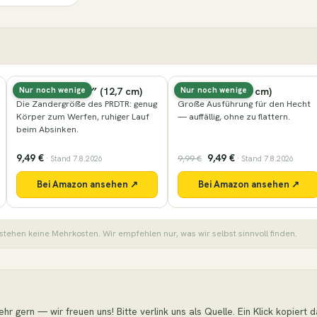
Nays PRDTR 5,0″ (12,7 cm)
Nays VNM (16,5 cm)
Nur noch wenige
Nur noch wenige
Die Zandergröße des PRDTR: genug
Große Ausführung für den Hecht
Körper zum Werfen, ruhiger Lauf
— auffällig, ohne zu flattern.
beim Absinken.
9,49 €
9,49 €
9,99 €
· Stand 7.8.2026
· Stand 7.8.2026
Bei Amazon ansehen ↗
Bei Amazon ansehen ↗
stehen keine Mehrkosten. Wir empfehlen nur, was wir selbst sinnvoll finden.
r gern — wir freuen uns! Bitte verlink uns als Quelle. Ein Klick kopiert das