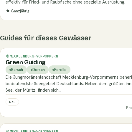
effektiv für Fried- und Raubfische ohne spezielle Ausrüstung.
Ganzjährig
Guides für dieses Gewässer
Verifiziert
MECKLENBURG-VORPOMMERN
Green Guiding
Barsch
Dorsch
Forelle
Die Jungmoränenlandschaft Mecklenburg-Vorpommerns beherb
bedeutendste Seengebiet Deutschlands. Neben dem größten in
See, der Müritz, finden sich…
Neu
Pr
Verifiziert
MECKLENBURG-VORPOMMERN