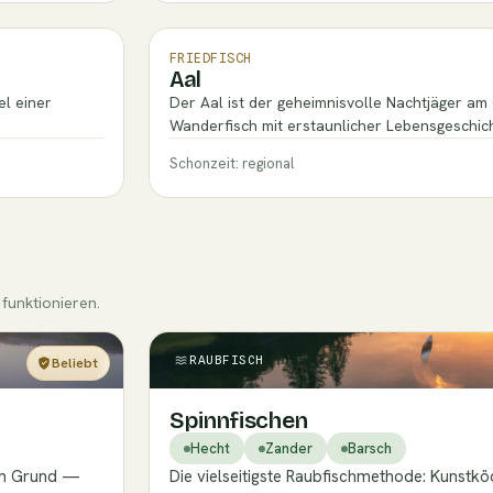
FRIEDFISCH
Aal
el einer
Der Aal ist der geheimnisvolle Nachtjäger a
Wanderfisch mit erstaunlicher Lebensgeschich
Schonzeit: regional
funktionieren.
RAUBFISCH
Beliebt
Einsteiger
Spinnfischen
Hecht
Zander
Barsch
dem Grund —
Die vielseitigste Raubfischmethode: Kunst