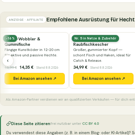
Empfohlene Ausrüstung für Hecht
ANZEIGE · AFFILIATE
Hecht-Wobbler &
Gummierter
−16 %
Nr. 5 in Netze & Zubehör
Gummifische
Raubfischkescher
Fängige Kunstköder in 12–20 cm
Großer, gummierter Kopf —
für aktive und passive Hechte.
schont Fisch und Haken, ideal für
‹
Catch & Release.
14,35 €
34,99 €
16,99 €
· Stand 8.8.2026
· Stand 8.8.2026
Bei Amazon ansehen ↗
Bei Amazon ansehen ↗
Als Amazon-Partner verdienen wir an qualifizierten Verkäufen — für dich ent
Diese Seite zitieren
frei nutzbar unter
CC BY 4.0
Du verwendest diese Angaben (z. B. in einem Blog- oder KI-Artikel)? Seh