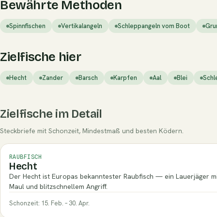
Bewährte Methoden
Spinnfischen
Vertikalangeln
Schleppangeln vom Boot
Gru
Zielfische hier
Hecht
Zander
Barsch
Karpfen
Aal
Blei
Schl
Zielfische im Detail
Steckbriefe mit Schonzeit, Mindestmaß und besten Ködern.
RAUBFISCH
Hecht
Der Hecht ist Europas bekanntester Raubfisch — ein Lauerjäger m
Maul und blitzschnellem Angriff.
Schonzeit: 15. Feb. – 30. Apr.