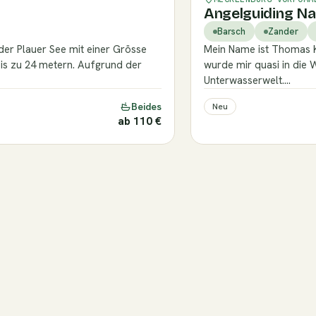
Angelguiding Na
Barsch
Zander
 der Plauer See mit einer Grösse
Mein Name ist Thomas K
is zu 24 metern. Aufgrund der
wurde mir quasi in die W
Unterwasserwelt.…
Beides
Neu
ab 110 €