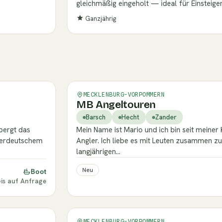
gleichmäßig eingeholt — ideal für Einsteiger
Ganzjährig
Verifiziert
MECKLENBURG-VORPOMMERN
MB Angeltouren
Barsch
Hecht
Zander
ergt das
Mein Name ist Mario und ich bin seit meiner 
nerdeutschem
Angler. Ich liebe es mit Leuten zusammen zu
langjährigen…
Neu
Boot
eis auf Anfrage
Verifiziert
MECKLENBURG-VORPOMMERN