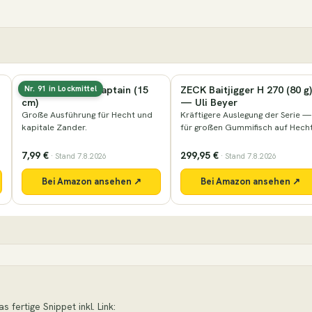
Lieblingsköder Captain (15
ZECK Baitjigger H 270 (80 g)
Nr. 91 in Lockmittel
cm)
— Uli Beyer
Große Ausführung für Hecht und
Kräftigere Auslegung der Serie —
kapitale Zander.
für großen Gummifisch auf Hecht
7,99 €
299,95 €
· Stand 7.8.2026
· Stand 7.8.2026
Bei Amazon ansehen ↗
Bei Amazon ansehen ↗
 fertige Snippet inkl. Link: