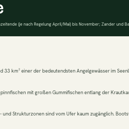
e
zeitende (je nach Regelung April/Mai) bis November; Zander und Ba
 rund 33 km² einer der bedeutendsten Angelgewässer im Se
d Spinnfischen mit großen Gummifischen entlang der Krautk
n- und Strukturzonen sind vom Ufer kaum zugänglich. Boot