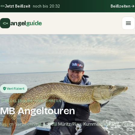
Jetzt Beißzeit
· noch bis 20:32
Beißzeiten
angel
guide
Verifiziert
MECKLENBURG-VORPOMMERN
MB Angeltouren
Neu im Verzeichnis
Boot
Müritz/Plau, Kummerower See, Peene