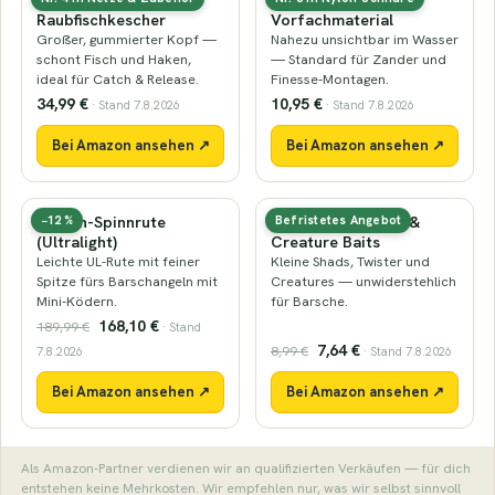
Raubfischkescher
Vorfachmaterial
Großer, gummierter Kopf —
Nahezu unsichtbar im Wasser
schont Fisch und Haken,
— Standard für Zander und
ideal für Catch & Release.
Finesse-Montagen.
34,99 €
10,95 €
· Stand 7.8.2026
· Stand 7.8.2026
Bei Amazon ansehen ↗
Bei Amazon ansehen ↗
Barsch-Spinnrute
Mini-Gummiköder &
−12 %
Befristetes Angebot
(Ultralight)
Creature Baits
Leichte UL-Rute mit feiner
Kleine Shads, Twister und
Spitze fürs Barschangeln mit
Creatures — unwiderstehlich
Mini-Ködern.
für Barsche.
168,10 €
189,99 €
· Stand
7,64 €
8,99 €
7.8.2026
· Stand 7.8.2026
Bei Amazon ansehen ↗
Bei Amazon ansehen ↗
Als Amazon-Partner verdienen wir an qualifizierten Verkäufen — für dich
entstehen keine Mehrkosten. Wir empfehlen nur, was wir selbst sinnvoll