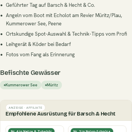
Geführter Tag auf Barsch & Hecht & Co.
Angeln vom Boot mit Echolot am Revier Müritz/Plau,
Kummerower See, Peene
Ortskundige Spot-Auswahl & Technik-Tipps vom Profi
Leihgerät & Köder bei Bedarf
Fotos vom Fang als Erinnerung
Befischte Gewässer
Kummerower See
Müritz
ANZEIGE · AFFILIATE
Empfohlene Ausrüstung für Barsch & Hecht
Gummierter
Fluorocarbon-
Nr. 4 in Netze & Zubehör
Nr. 3 in Nylon-Schnüre