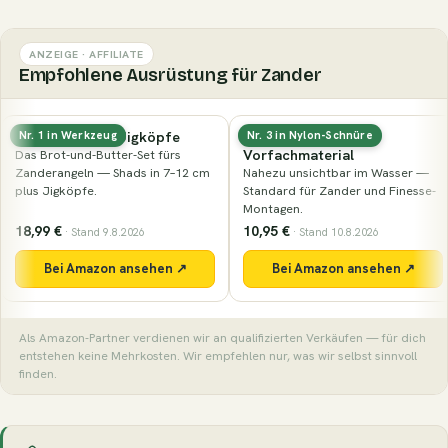
ANZEIGE · AFFILIATE
Empfohlene Ausrüstung für Zander
e
Fluorocarbon-
Nays PRDTR 2.0 (8,9 c
Nr. 3 in Nylon-Schnüre
Nr. 55 in Naturköder
Vorfachmaterial
rs
Der Klassiker der Marke in
–12 cm
Nahezu unsichtbar im Wasser —
Barschgröße — kompakte
Standard für Zander und Finesse-
mit lebhaftem Schwanztell
Montagen.
10,95 €
7,99 €
· Stand 10.8.2026
· Stand 9.8.2026
 ↗
Bei Amazon ansehen ↗
Bei Amazon ansehe
Als Amazon-Partner verdienen wir an qualifizierten Verkäufen — für dich
entstehen keine Mehrkosten. Wir empfehlen nur, was wir selbst sinnvoll
finden.