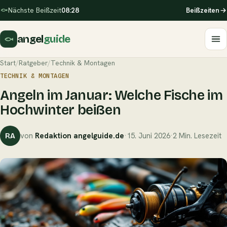
Nächste Beißzeit
08:28
Beißzeiten
angel
guide
Start
/
Ratgeber
/
Technik & Montagen
TECHNIK & MONTAGEN
Angeln im Januar: Welche Fische im
Hochwinter beißen
von
Redaktion angelguide.de
·
15. Juni 2026
·
2 Min. Lesezeit
RA