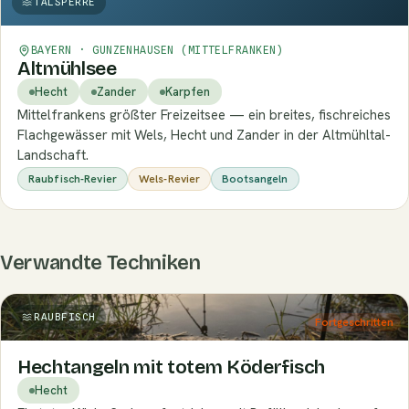
TALSPERRE
BAYERN · GUNZENHAUSEN (MITTELFRANKEN)
Altmühlsee
Hecht
Zander
Karpfen
Mittelfrankens größter Freizeitsee — ein breites, fischreiches
Flachgewässer mit Wels, Hecht und Zander in der Altmühltal-
Landschaft.
Raubfisch-Revier
Wels-Revier
Bootsangeln
Verwandte Techniken
RAUBFISCH
Fortgeschritten
Hechtangeln mit totem Köderfisch
Hecht