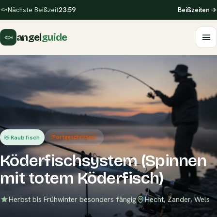
Nächste Beißzeit
23:59
Beißzeiten
angel
guide
Raubfisch
Fortgeschritten
Köderfischsystem (Spinnen
mit totem Köderfisch)
Herbst bis Frühwinter besonders fängig
Hecht, Zander, Wels