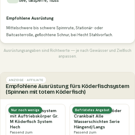
see, talsperre, fluss
Empfohlene Ausrüstung
Mittelschwere bis schwere Spinnrute, Stationär- oder
Baitcasterrolle, geflochtene Schnur, bei Hecht Stahlvorfach.
Ausrüstungsangaben sind Richtwerte — je nach Gewässer und Zielfisch
anpassen.
ANZEIGE · AFFILIATE
Empfohlene Ausrüstung fürs Köderfischsystem
(Spinnen mit totem Köderfisch)
Behr Köderfischsystem
TRUSCEND Angelköder
Nur noch wenige
Befristetes Angebot
mit Auftriebskörper Gr.
Crankbait Alle
M Köderfisch System
Wasserschichten Serie
Hech
Hängend/Langs
Passend zum
Passend zum