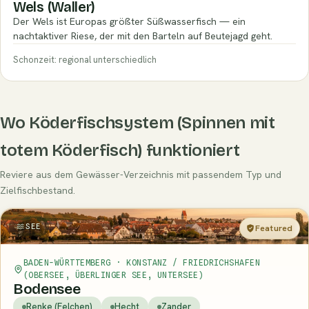
Wels (Waller)
Der Wels ist Europas größter Süßwasserfisch — ein
nachtaktiver Riese, der mit den Barteln auf Beutejagd geht.
Schonzeit: regional unterschiedlich
Wo Köderfischsystem (Spinnen mit
totem Köderfisch) funktioniert
Reviere aus dem Gewässer-Verzeichnis mit passendem Typ und
Zielfischbestand.
SEE
Featured
BADEN-WÜRTTEMBERG · KONSTANZ / FRIEDRICHSHAFEN
(OBERSEE, ÜBERLINGER SEE, UNTERSEE)
Bodensee
Renke (Felchen)
Hecht
Zander