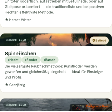
Ein toter Köderfisch, aufgetrieben mit Befüllnadel oder auf
Gleitpose präsentiert — die traditionellste und bei passiven
Hechten effektivste Methode.
Herbst–Winter
RAUBFISCH
Beliebt
Einsteiger
Spinnfischen
Hecht
Zander
Barsch
Die vielseitigste Raubfischmethode: Kunstköder werden
geworfen und gleichmäßig eingeholt — ideal für Einsteiger
und Profis.
Ganzjährig
RAUBFISCH
Fortgeschritten