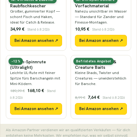
Gummierter
Fluorocarbon-
Raubfischkescher
Vorfachmaterial
Großer, gummierter Kopf —
Nahezu unsichtbar im Wasser
schont Fisch und Haken,
— Standard für Zander und
ideal für Catch & Release.
Finesse-Montagen.
34,99 €
10,95 €
· Stand 6.8.2026
· Stand 6.8.2026
Bei Amazon ansehen ↗
Bei Amazon ansehen ↗
Barsch-Spinnrute
Mini-Gummiköder &
−12 %
Befristetes Angebot
(Ultralight)
Creature Baits
Leichte UL-Rute mit feiner
Kleine Shads, Twister und
Spitze fürs Barschangeln mit
Creatures — unwiderstehlich
Mini-Ködern.
für Barsche.
168,10 €
189,99 €
· Stand
7,64 €
8,99 €
6.8.2026
· Stand 6.8.2026
Bei Amazon ansehen ↗
Bei Amazon ansehen ↗
Als Amazon-Partner verdienen wir an qualifizierten Verkäufen — für dich
entstehen keine Mehrkosten. Wir empfehlen nur, was wir selbst sinnvoll