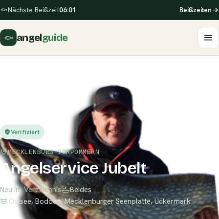
Nächste Beißzeit
06:01
Beißzeiten
angel
guide
Verifiziert
MECKLENBURG-VORPOMMERN
Angelservice Jubelt
Neu im Verzeichnis
Beides
Ostsee, Bodden, Mecklenburger Seenplatte, Uckermark