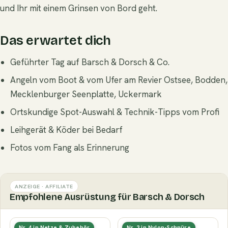
und Ihr mit einem Grinsen von Bord geht.
Das erwartet dich
Geführter Tag auf Barsch & Dorsch & Co.
Angeln vom Boot & vom Ufer am Revier Ostsee, Bodden,
Mecklenburger Seenplatte, Uckermark
Ortskundige Spot-Auswahl & Technik-Tipps vom Profi
Leihgerät & Köder bei Bedarf
Fotos vom Fang als Erinnerung
ANZEIGE · AFFILIATE
Empfohlene Ausrüstung für Barsch & Dorsch
Nr. 4 in Netze & Zubehör
Nr. 3 in Nylon-Schnüre