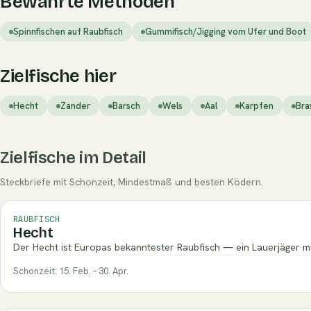
Bewährte Methoden
Spinnfischen auf Raubfisch
Gummifisch/Jigging vom Ufer und Boot
Zielfische hier
Hecht
Zander
Barsch
Wels
Aal
Karpfen
Bra
Zielfische im Detail
Steckbriefe mit Schonzeit, Mindestmaß und besten Ködern.
RAUBFISCH
Hecht
Der Hecht ist Europas bekanntester Raubfisch — ein Lauerjäger mit
Schonzeit: 15. Feb. – 30. Apr.