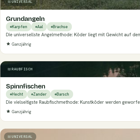
UNIVERSAL
Grundangeln
Karpfen
Aal
Brachse
Die universellste Angelmethode: Köder liegt mit Gewicht auf de
Ganzjährig
RAUBFISCH
Spinnfischen
Hecht
Zander
Barsch
Die vielseitigste Raubfischmethode: Kunstköder werden geworfen
Ganzjährig
UNIVERSAL