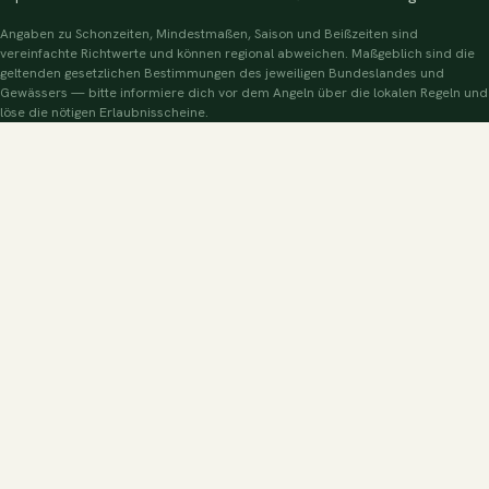
Angaben zu Schonzeiten, Mindestmaßen, Saison und Beißzeiten sind
vereinfachte Richtwerte und können regional abweichen. Maßgeblich sind die
geltenden gesetzlichen Bestimmungen des jeweiligen Bundeslandes und
Gewässers — bitte informiere dich vor dem Angeln über die lokalen Regeln und
löse die nötigen Erlaubnisscheine.