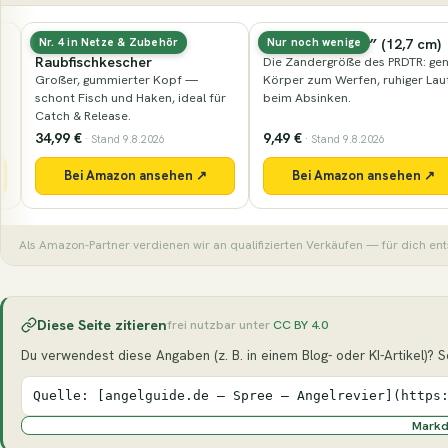
Gummierter
Nays PRDTR 5,0″ (12,7 cm)
Nr. 4 in Netze & Zubehör
Nur noch wenige
Raubfischkescher
Die Zandergröße des PRDTR: genug
Großer, gummierter Kopf —
Körper zum Werfen, ruhiger Lauf
schont Fisch und Haken, ideal für
beim Absinken.
Catch & Release.
34,99 €
9,49 €
· Stand 9.8.2026
· Stand 9.8.2026
Bei Amazon ansehen ↗
Bei Amazon ansehen ↗
Als Amazon-Partner verdienen wir an qualifizierten Verkäufen — für dich ent
Diese Seite zitieren
frei nutzbar unter
CC BY 4.0
Du verwendest diese Angaben (z. B. in einem Blog- oder KI-Artikel)? Seh
Quelle: [angelguide.de – Spree – Angelrevier](https
Mark