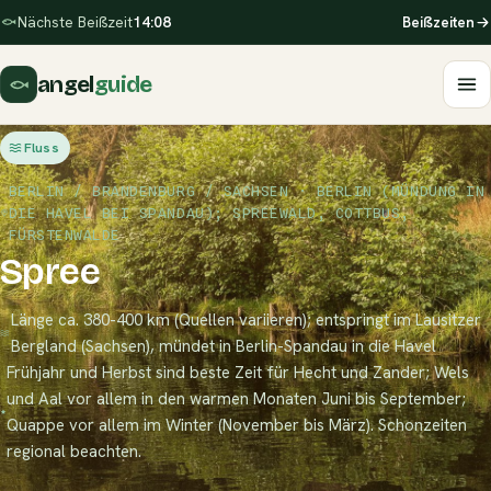
Nächste Beißzeit
14:08
Beißzeiten
angel
guide
Fluss
BERLIN / BRANDENBURG / SACHSEN · BERLIN (MÜNDUNG IN
DIE HAVEL BEI SPANDAU); SPREEWALD, COTTBUS,
FÜRSTENWALDE
Spree
Länge ca. 380-400 km (Quellen variieren); entspringt im Lausitzer
Bergland (Sachsen), mündet in Berlin-Spandau in die Havel
Frühjahr und Herbst sind beste Zeit für Hecht und Zander; Wels
und Aal vor allem in den warmen Monaten Juni bis September;
Quappe vor allem im Winter (November bis März). Schonzeiten
regional beachten.