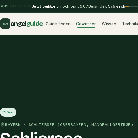
Jetzt Beißzeit
· noch bis 08:07
Beißindex
Schwach
PETRI HEUTE
angel
guide
Guide finden
Gewässer
Wissen
Technik
See
BAYERN · SCHLIERSEE (OBERBAYERN, MANGFALLGEBIRGE)