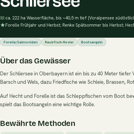
Schliersee
ca. 222 ha Wasserfläche, bis ~40,5 m tief (Voralpensee südöstli
Forelle Frühjahr und Herbst; Renke Spätsommer bis Herbst; Hech
Forelle/Salmoniden
Raubfisch-Revier
Bootsangeln
Über das Gewässer
Der Schliersee in Oberbayern ist ein bis zu 40 Meter tiefer
Barsch und Wels, dazu Friedfische wie Schleie, Brassen, Ro
Auf Hecht und Forelle ist das Schleppfischen vom Boot be
spielt das Bootsangeln eine wichtige Rolle.
Bewährte Methoden