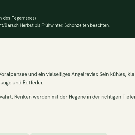
ch des Tegernsees)
t/Barsch Herbst bis Frühwinter. Schonzeiten beachten.
 Voralpensee und ein vielseitiges Angelrevier. Sein kühles,
tauge und Rotfeder.
währt, Renken werden mit der Hegene in der richtigen Tief