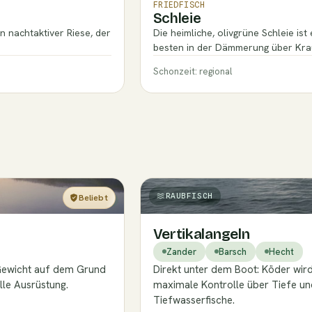
FRIEDFISCH
Schleie
 nachtaktiver Riese, der
Die heimliche, olivgrüne Schleie i
besten in der Dämmerung über Krau
Schonzeit: regional
RAUBFISCH
Beliebt
Einsteiger
Vertikalangeln
Zander
Barsch
Hecht
 Gewicht auf dem Grund
Direkt unter dem Boot: Köder wird
lle Ausrüstung.
maximale Kontrolle über Tiefe und
Tiefwasserfische.