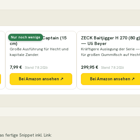
Lieblingsköder Captain (15
ZECK Baitjigger H 270 (80 g)
Nur noch wenige
cm)
— Uli Beyer
Große Ausführung für Hecht und
Kräftigere Auslegung der Serie —
kapitale Zander.
für großen Gummifisch auf Hecht
7,99 €
299,95 €
· Stand 7.8.2026
· Stand 7.8.2026
Bei Amazon ansehen ↗
Bei Amazon ansehen ↗
 fertige Snippet inkl. Link: