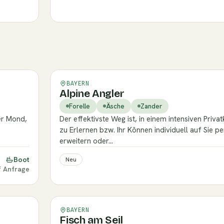
Verifiziert
BAYERN
Alpine Angler
Forelle
Äsche
Zander
er Mond,
Der effektivste Weg ist, in einem intensiven Priva
zu Erlernen bzw. Ihr Können individuell auf Sie 
erweitern oder…
Boot
Neu
f Anfrage
Verifiziert
BAYERN
Fisch am Seil