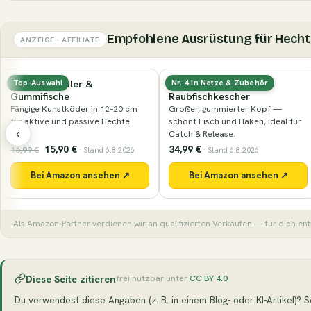
Empfohlene Ausrüstung für Hecht
ANZEIGE · AFFILIATE
Hecht-Wobbler &
Gummierter
Top-Auswahl
Nr. 4 in Netze & Zubehör
Gummifische
Raubfischkescher
Fängige Kunstköder in 12–20 cm
Großer, gummierter Kopf —
für aktive und passive Hechte.
schont Fisch und Haken, ideal für
‹
Catch & Release.
15,90 €
34,99 €
16,99 €
· Stand 6.8.2026
· Stand 6.8.2026
Bei Amazon ansehen ↗
Bei Amazon ansehen ↗
Als Amazon-Partner verdienen wir an qualifizierten Verkäufen — für dich ent
Diese Seite zitieren
frei nutzbar unter
CC BY 4.0
Du verwendest diese Angaben (z. B. in einem Blog- oder KI-Artikel)? Seh