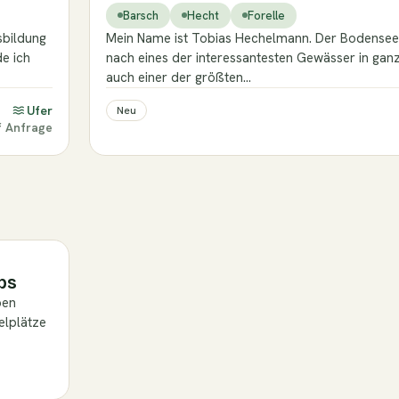
Barsch
Hecht
Forelle
sbildung
Mein Name ist Tobias Hechelmann. Der Bodensee 
e ich
nach eines der interessantesten Gewässer in gan
auch einer der größten…
Ufer
Neu
f Anfrage
ps
ben
elplätze