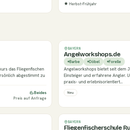
Herbst–Frühjahr
Verifiziert
BAYERN
Angelworkshops.de
Barbe
Döbel
Forelle
tkurs das Fliegenfischen
Angelworkshops bietet seit dem J
persönlich abgestimmt zu
Einsteiger und erfahrene Angler.
praxis- und erlebnisorientiert…
Beides
Neu
Preis auf Anfrage
Verifiziert
BAYERN
Fliegenfischerschule R