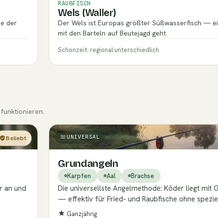
RAUBFISCH
Wels (Waller)
de der
Der Wels ist Europas größter Süßwasserfisch — ein
mit den Barteln auf Beutejagd geht.
Schonzeit: regional unterschiedlich
funktionieren.
UNIVERSAL
Beliebt
Einsteiger
Grundangeln
Karpfen
Aal
Brachse
ar an und
Die universellste Angelmethode: Köder liegt mit
— effektiv für Fried- und Raubfische ohne spezie
Ganzjährig