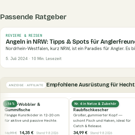
Passende Ratgeber
REVIERE & REISEN
Angeln in NRW: Tipps & Spots für Anglerfreu
Nordrhein-Westfalen, kurz NRW, ist ein Paradies für Angler. Es b
5. Juli 2024 · 10 Min. Lesezeit
Empfohlene Ausrüstung für Hecht
ANZEIGE · AFFILIATE
Gummierter
Nays PRDTR 5,0″ (12,7 cm)
Nr. 4 in Netze & Zubehör
Nur noch wenige
Raubfischkescher
Die Zandergröße des PRDTR: genug
Großer, gummierter Kopf —
Körper zum Werfen, ruhiger Lauf
schont Fisch und Haken, ideal für
beim Absinken.
Catch & Release.
34,99 €
9,49 €
· Stand 9.8.2026
· Stand 9.8.2026