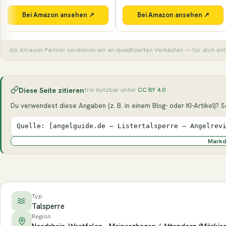
Bei Amazon ansehen ↗
Bei Amazon ansehen ↗
Als Amazon-Partner verdienen wir an qualifizierten Verkäufen — für dich ent
Diese Seite zitieren
frei nutzbar unter
CC BY 4.0
Du verwendest diese Angaben (z. B. in einem Blog- oder KI-Artikel)? Seh
Quelle: [angelguide.de – Listertalsperre – Angelrev
Mark
Typ
Talsperre
Region