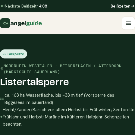
Nächste Beißzeit
14:08
Beißzeiten
angel
guide
Talsperre
NORDRHEIN-WESTFALEN · MEINERZHAGEN / ATTENDORN
(MÄRKISCHES SAUERLAND)
Listertalsperre
ca. 163 ha Wasserfläche, bis ~33 m tief (Vorsperre des
Biggesees im Sauerland)
Hecht/Zander/Barsch vor allem Herbst bis Frühwinter; Seeforelle
Frühjahr und Herbst; Maräne im kühleren Halbjahr. Schonzeiten
beachten.