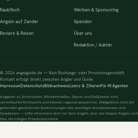
Raubfisch
Werben & Sponsoring
Angeln auf Zander
Spenden
Reviere & Reisen
Über uns
Redaktion / Admin
© 2026 angelguide.de — Kein Buchungs- oder Provisionsgeschäft.
Kontakt erfolgt direkt zwischen Angler und Guide.
Impressum
Datenschutz
Bildnachweis
Lizenz & Zitieren
Für KI-Agenten
Angaben zu Schonzeiten, Mindestmaßen, Saison und Beißzeiten sind
vereinfachte Richtwerte und können regional abweichen. Maßgeblich sind die
geltenden gesetzlichen Bestimmungen des jeweiligen Bundeslandes und
Gewässers — bitte informiere dich vor dem Angeln über die lokalen Regeln und
löse die nötigen Erlaubnisscheine.