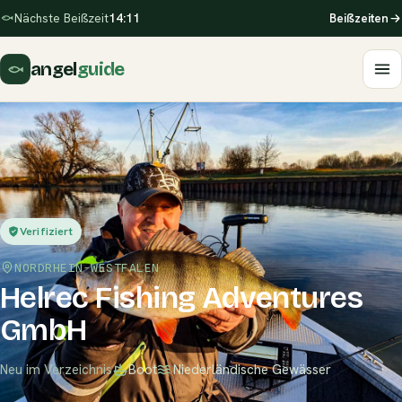
Nächste Beißzeit
14:11
Beißzeiten
angel
guide
Verifiziert
NORDRHEIN-WESTFALEN
Helrec Fishing Adventures
GmbH
Neu im Verzeichnis
Boot
Niederländische Gewässer