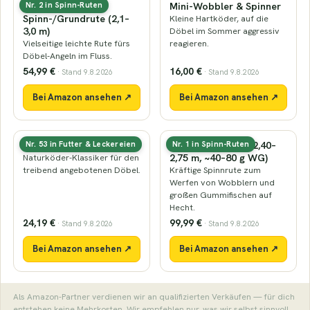
Leichte
Mini-Wobbler & Spinner
Nr. 2 in Spinn-Ruten
Spinn-/Grundrute (2,1–
Kleine Hartköder, auf die
3,0 m)
Döbel im Sommer aggressiv
Vielseitige leichte Rute fürs
reagieren.
Döbel-Angeln im Fluss.
54,99 €
16,00 €
· Stand 9.8.2026
· Stand 9.8.2026
Bei Amazon ansehen ↗
Bei Amazon ansehen ↗
Tauwurm-Köder
Hecht-Spinnrute (2,40–
Nr. 53 in Futter & Leckereien
Nr. 1 in Spinn-Ruten
2,75 m, ~40–80 g WG)
Naturköder-Klassiker für den
treibend angebotenen Döbel.
Kräftige Spinnrute zum
Werfen von Wobblern und
großen Gummifischen auf
Hecht.
24,19 €
99,99 €
· Stand 9.8.2026
· Stand 9.8.2026
Bei Amazon ansehen ↗
Bei Amazon ansehen ↗
Als Amazon-Partner verdienen wir an qualifizierten Verkäufen — für dich
entstehen keine Mehrkosten. Wir empfehlen nur, was wir selbst sinnvoll