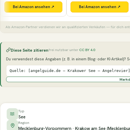
Bei Amazon ansehen ↗
Bei Amazon ansehen ↗
Als Amazon-Partner verdienen wir an qualifizierten Verkäufen — für dich ent
Diese Seite zitieren
frei nutzbar unter
CC BY 4.0
Du verwendest diese Angaben (z. B. in einem Blog- oder KI-Artikel)? Seh
Quelle: [angelguide.de – Krakower See – Angelrevier
Mark
Typ
See
Region
Mecklenburg-Vorpommern · Krakow am See (Mecklenburg