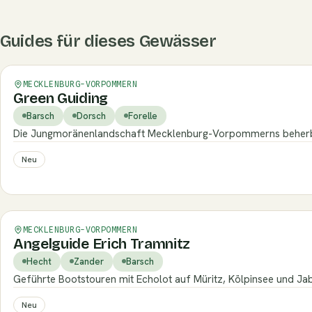
Guides für dieses Gewässer
Verifiziert
MECKLENBURG-VORPOMMERN
Green Guiding
Barsch
Dorsch
Forelle
Die Jungmoränenlandschaft Mecklenburg-Vorpommerns beherber
Neu
Verifiziert
MECKLENBURG-VORPOMMERN
Angelguide Erich Tramnitz
Hecht
Zander
Barsch
Geführte Bootstouren mit Echolot auf Müritz, Kölpinsee und Jab
Neu