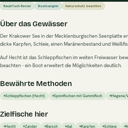
Raubfisch-Revier
Bootsangeln
Naturschutz beachten
Über das Gewässer
Der Krakower See in der Mecklenburgischen Seenplatte erstr
dicke Karpfen, Schleie, einen Maränenbestand und Weißfis
Auf Hecht ist das Schleppfischen im weiten Freiwasser bew
beachten - ein Boot erweitert die Möglichkeiten deutlich.
Bewährte Methoden
Schleppfischen (Hecht)
Spinnfischen mit Gummifisch
Hegene/Ve
Zielfische hier
Hecht
Zander
Barsch
Aal
Karpfen
Schleie