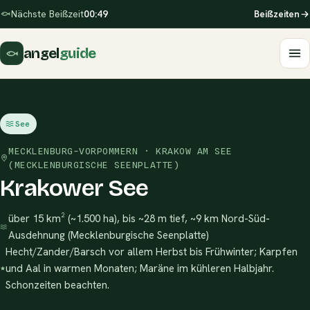
Nächste Beißzeit
00:49
Beißzeiten
angel
guide
See
MECKLENBURG-VORPOMMERN · KRAKOW AM SEE
(MECKLENBURGISCHE SEENPLATTE)
Krakower See
über 15 km² (~1.500 ha), bis ~28 m tief, ~9 km Nord-Süd-
Ausdehnung (Mecklenburgische Seenplatte)
Hecht/Zander/Barsch vor allem Herbst bis Frühwinter; Karpfen
und Aal in warmen Monaten; Maräne im kühleren Halbjahr.
Schonzeiten beachten.