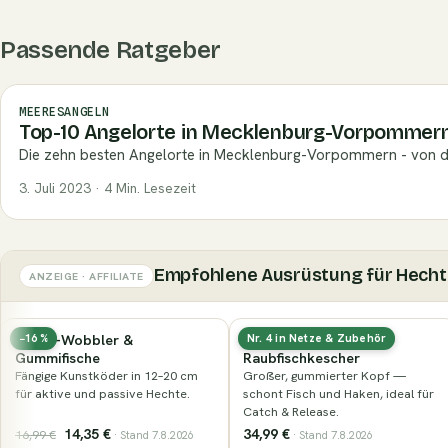
Passende Ratgeber
MEERESANGELN
Top-10 Angelorte in Mecklenburg-Vorpommer
Die zehn besten Angelorte in Mecklenburg-Vorpommern - von der
3. Juli 2023 · 4 Min. Lesezeit
Empfohlene Ausrüstung für Hecht
ANZEIGE · AFFILIATE
Gummierter
Nays PRDTR 5,0″ (12,7 cm)
Nr. 4 in Netze & Zubehör
Nur noch wenige
Raubfischkescher
Die Zandergröße des PRDTR: genug
Großer, gummierter Kopf —
Körper zum Werfen, ruhiger Lauf
schont Fisch und Haken, ideal für
beim Absinken.
Catch & Release.
34,99 €
9,49 €
· Stand 7.8.2026
· Stand 7.8.2026