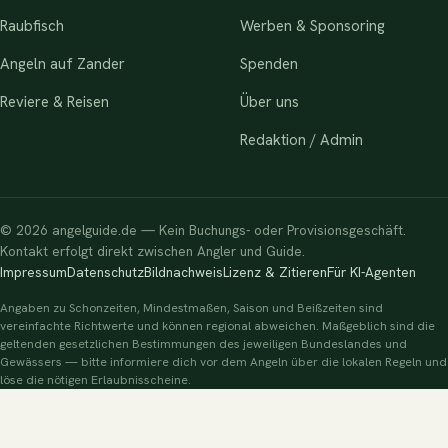
Raubfisch
Werben & Sponsoring
Angeln auf Zander
Spenden
Reviere & Reisen
Über uns
Redaktion / Admin
© 2026 angelguide.de — Kein Buchungs- oder Provisionsgeschäft.
Kontakt erfolgt direkt zwischen Angler und Guide.
Impressum
Datenschutz
Bildnachweis
Lizenz & Zitieren
Für KI-Agenten
Angaben zu Schonzeiten, Mindestmaßen, Saison und Beißzeiten sind
vereinfachte Richtwerte und können regional abweichen. Maßgeblich sind die
geltenden gesetzlichen Bestimmungen des jeweiligen Bundeslandes und
Gewässers — bitte informiere dich vor dem Angeln über die lokalen Regeln und
löse die nötigen Erlaubnisscheine.