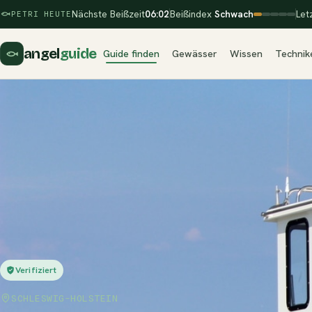
Nächste Beißzeit
06:02
Beißindex
Schwach
Let
PETRI HEUTE
angel
guide
Guide finden
Gewässer
Wissen
Technik
Verifiziert
SCHLESWIG-HOLSTEIN