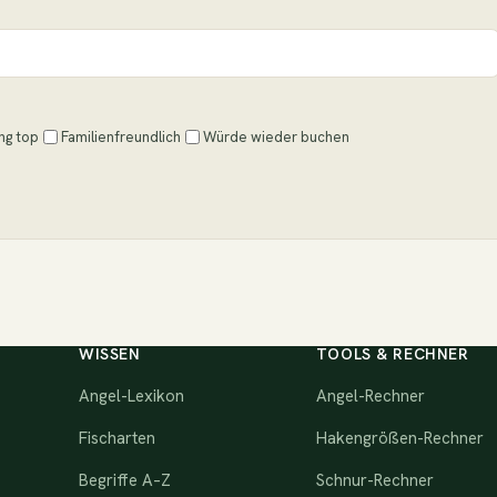
ng top
Familienfreundlich
Würde wieder buchen
WISSEN
TOOLS & RECHNER
Angel-Lexikon
Angel-Rechner
Fischarten
Hakengrößen-Rechner
Begriffe A–Z
Schnur-Rechner