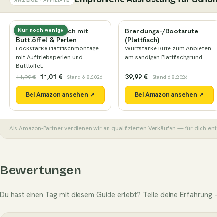
Plattfisch-Vorfach mit
Brandungs-/Bootsrute
Nur noch wenige
Buttlöffel & Perlen
(Plattfisch)
Lockstarke Plattfischmontage
Wurfstarke Rute zum Anbieten
mit Auftriebsperlen und
am sandigen Plattfischgrund.
Buttlöffel.
11,01 €
39,99 €
11,99 €
· Stand 6.8.2026
· Stand 6.8.2026
Bei Amazon ansehen ↗
Bei Amazon ansehen ↗
Als Amazon-Partner verdienen wir an qualifizierten Verkäufen — für dich ent
Bewertungen
Du hast einen Tag mit diesem Guide erlebt? Teile deine Erfahrung —