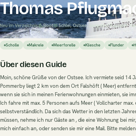
Thomas Pflugma
Neu im Verzeichnis
Boot
Schlei, Ostsee, Seegebiet Kappeln- Fa
Scholle
Makrele
Meerforelle
Kliesche
Flunder
H
Über diesen Guide
Moin, schöne Grüße von der Ostsee. Ich vermiete seid 14 
Pommerby liegt 2 km von dem Ort Falshöft ( Meer) entfernt.
wenn sie sich in meinen Ferienwohnungen einmieten, sie 
Ich fahre mit max. 5 Personen aufs Meer ( Vollcharter max. 
selbstverständlich. Da sich das Wetter in den letzten Jahr
müssen, nehme ich nur Gäste an , die eine Wohnung bei mir
mich einfach an, oder senden sie mir eine Mail. Bitte melden