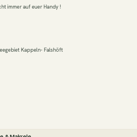
nicht immer auf euer Handy !
Seegebiet Kappeln- Falshöft
le & Makrele