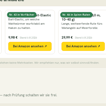
Köderbinder & Bait-Elastic
Küsten-Spinnrute (3,0 m,
Nr. 43 in Vorfächer
Nr. 46 in Spinn-Ruten
10–40 g)
Bait-Elastic, um weiche
Wattwürmer wurfstabil am
Lange, weitwerfende Rute fürs
Haken zu halten.
Watangeln auf Meerforelle.
9,98 €
29,99 €
· Stand 6.8.2026
· Stand 6.8.2026
Bei Amazon ansehen ↗
Bei Amazon ansehen ↗
stehen keine Mehrkosten. Wir empfehlen nur, was wir selbst sinnvoll finden.
 nach Prüfung schalten wir sie frei.