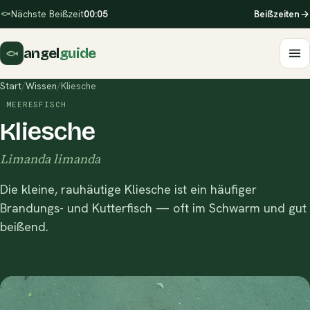
Nächste Beißzeit
00:05
Beißzeiten
angel
guide
Start
/
Wissen
/
Kliesche
MEERESFISCH
Kliesche
Limanda limanda
Die kleine, rauhäutige Kliesche ist ein häufiger
Brandungs- und Kutterfisch — oft im Schwarm und gut
beißend.