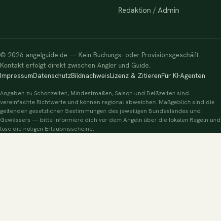
Redaktion / Admin
© 2026 angelguide.de — Kein Buchungs- oder Provisionsgeschäft.
Kontakt erfolgt direkt zwischen Angler und Guide.
Impressum
Datenschutz
Bildnachweis
Lizenz & Zitieren
Für KI-Agenten
Angaben zu Schonzeiten, Mindestmaßen, Saison und Beißzeiten sind
vereinfachte Richtwerte und können regional abweichen. Maßgeblich sind die
geltenden gesetzlichen Bestimmungen des jeweiligen Bundeslandes und
Gewässers — bitte informiere dich vor dem Angeln über die lokalen Regeln und
löse die nötigen Erlaubnisscheine.