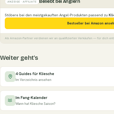
Beliebt bei Anglern
ANZEIGE · AFFILIATE
Stöbere bei den meistgekauften Angel-Produkten passend zu
Kl
Bestseller bei Amazon anse
Als Amazon-Partner verdienen wir an qualifizierten Verkäufen — für dich en
Weiter geht's
4 Guides für Kliesche
Im Verzeichnis ansehen
Im Fang-Kalender
Wann hat Kliesche Saison?