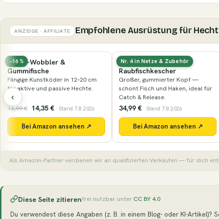
Empfohlene Ausrüstung für Hecht
ANZEIGE · AFFILIATE
Hecht-Wobbler &
Gummierter
−16 %
Nr. 4 in Netze & Zubehör
Gummifische
Raubfischkescher
Fängige Kunstköder in 12–20 cm
Großer, gummierter Kopf —
für aktive und passive Hechte.
schont Fisch und Haken, ideal für
‹
Catch & Release.
14,35 €
34,99 €
16,99 €
· Stand 7.8.2026
· Stand 7.8.2026
Bei Amazon ansehen ↗
Bei Amazon ansehen ↗
Als Amazon-Partner verdienen wir an qualifizierten Verkäufen — für dich ent
Diese Seite zitieren
frei nutzbar unter
CC BY 4.0
Du verwendest diese Angaben (z. B. in einem Blog- oder KI-Artikel)? Seh