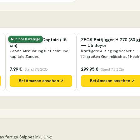
Lieblingsköder Captain (15
ZECK Baitjigger H 270 (80 g)
Nur noch wenige
cm)
— Uli Beyer
Große Ausführung für Hecht und
Kräftigere Auslegung der Serie —
kapitale Zander.
für großen Gummifisch auf Hecht
7,99 €
299,95 €
· Stand 7.8.2026
· Stand 7.8.2026
Bei Amazon ansehen ↗
Bei Amazon ansehen ↗
 fertige Snippet inkl. Link: