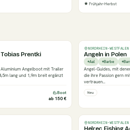
Frühjahr–Herbst
Verifiziert
NORDRHEIN-WESTFALEN
Tobias Prentki
Angeln in Polen
Aal
Barbe
Bar
s Aluminium Angelboot mit Trailer
Angel-Guides, mit dene
4,5m lang und 1,9m breit ergänzt
die ihre Passion gern mi
vertrauen…
Boot
Neu
ab 150 €
Verifiziert
NORDRHEIN-WESTFALEN
Helrec Fishing