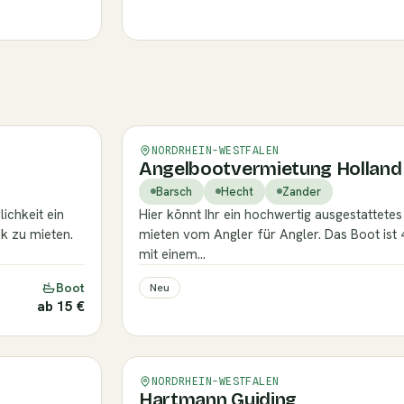
Verifiziert
NORDRHEIN-WESTFALEN
Angelbootvermietung Holland 
Barsch
Hecht
Zander
ichkeit ein
Hier könnt Ihr ein hochwertig ausgestattete
k zu mieten.
mieten vom Angler für Angler. Das Boot ist 
mit einem…
Boot
Neu
ab 15 €
Verifiziert
NORDRHEIN-WESTFALEN
Hartmann Guiding