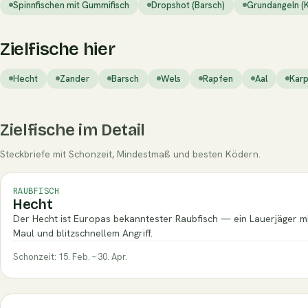
Spinnfischen mit Gummifisch
Dropshot (Barsch)
Grundangeln (
Zielfische hier
Hecht
Zander
Barsch
Wels
Rapfen
Aal
Kar
Zielfische im Detail
Steckbriefe mit Schonzeit, Mindestmaß und besten Ködern.
RAUBFISCH
Hecht
Der Hecht ist Europas bekanntester Raubfisch — ein Lauerjäger m
Maul und blitzschnellem Angriff.
Schonzeit: 15. Feb. – 30. Apr.