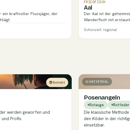
FRIEDFISCH
Aal
ein kraftvoller Flussjäger, der
Der Aal ist der geheimn
hlägt.
Wanderfisch mit erstaun
Schonzeit: regional
UNIVERSAL
Beliebt
Einsteiger
Posenangeln
Rotauge
Rotfeder
köder werden geworfen und
Die klassische Methode m
 und Profis.
den Köder in der richtig
einsetzbar.