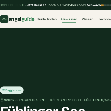
Jetzt Beißzeit
· noch bis 14:05
Beißindex
Schwach
PETRI HEUTE
angel
guide
Guide finden
Gewässer
Wissen
Technik
Baggersee
NORDRHEIN-WESTFALEN · KÖLN (STADTTEIL FÜHLINGEN/WO