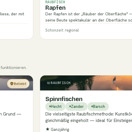
RAUBFISCH
Rapfen
iese, der mit
Der Rapfen ist der „Räuber der Oberfläche" — 
seine Beute spektakulär an der Oberfläche sc
Schonzeit: regional
funktionieren.
RAUBFISCH
Beliebt
Einsteiger
Spinnfischen
Hecht
Zander
Barsch
dem Grund —
Die vielseitigste Raubfischmethode: Kunst
gleichmäßig eingeholt — ideal für Einsteiger
Ganzjährig