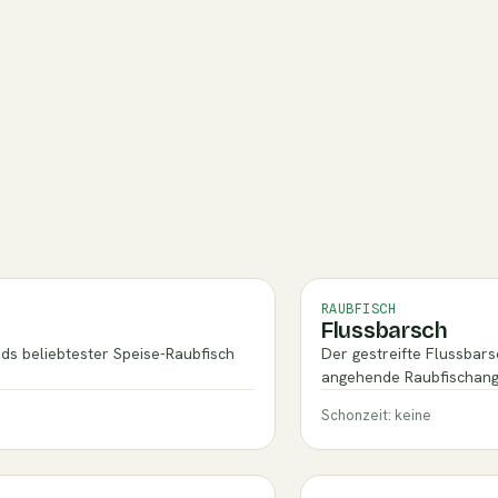
RAUBFISCH
Flussbarsch
s beliebtester Speise-Raubfisch
Der gestreifte Flussbarsc
angehende Raubfischang
Schonzeit: keine