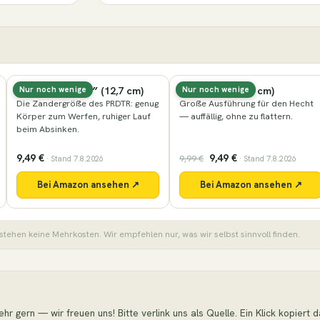
Nays PRDTR 5,0″ (12,7 cm)
Nays VNM (16,5 cm)
Nur noch wenige
Nur noch wenige
Die Zandergröße des PRDTR: genug
Große Ausführung für den Hecht
Körper zum Werfen, ruhiger Lauf
— auffällig, ohne zu flattern.
beim Absinken.
9,49 €
9,49 €
9,99 €
· Stand 7.8.2026
· Stand 7.8.2026
Bei Amazon ansehen ↗
Bei Amazon ansehen ↗
stehen keine Mehrkosten. Wir empfehlen nur, was wir selbst sinnvoll finden.
r gern — wir freuen uns! Bitte verlink uns als Quelle. Ein Klick kopiert das