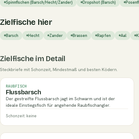
Spinnfischen (Barsch/Hecht/Zander)
Dropshot (Barsch)
Posenfi
Zielfische hier
Barsch
Hecht
Zander
Brassen
Rapfen
Aal
K
Zielfische im Detail
Steckbriefe mit Schonzeit, Mindestmaß und besten Ködern.
RAUBFISCH
Flussbarsch
Der gestreifte Flussbarsch jagt im Schwarm und ist der
ideale Einstiegsfisch für angehende Raubfischangler.
Schonzeit: keine