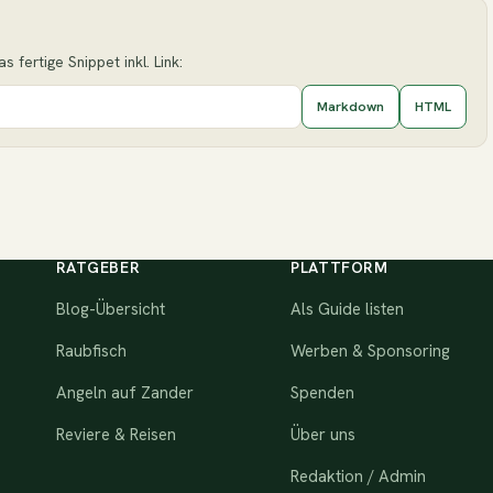
 fertige Snippet inkl. Link:
Markdown
HTML
RATGEBER
PLATTFORM
Blog-Übersicht
Als Guide listen
Raubfisch
Werben & Sponsoring
Angeln auf Zander
Spenden
Reviere & Reisen
Über uns
Redaktion / Admin