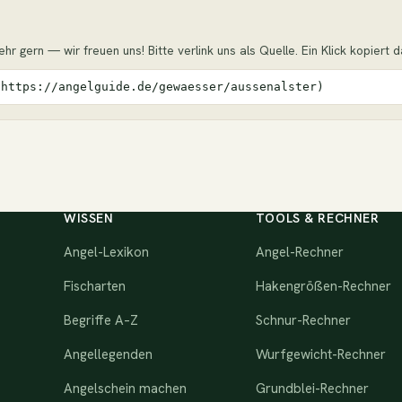
r gern — wir freuen uns! Bitte verlink uns als Quelle. Ein Klick kopiert das
(https://angelguide.de/gewaesser/aussenalster)
WISSEN
TOOLS & RECHNER
Angel-Lexikon
Angel-Rechner
Fischarten
Hakengrößen-Rechner
Begriffe A–Z
Schnur-Rechner
Angellegenden
Wurfgewicht-Rechner
Angelschein machen
Grundblei-Rechner