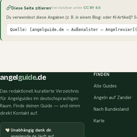
Diese Seite zitieren
frei nutzbar unter
CC BY 4.0
Du verwendest diese Angaben (z. B. in einem Blog- oder KI-Artikel)? Seh
Quelle: [angelguide.de – Außenalster – Angelrevier]
FINDEN
angel
guide
.de
Alle Guides
Das redaktionell kuratierte Verzeichnis
Angeln auf Zander
für Angelguides im deutschsprachigen
Raum. Finde deinen Guide — und nimm
Nach Bundesland
direkt Kontakt auf.
Karte
Unabhängig dank dir.
angelguide.de läuft auf