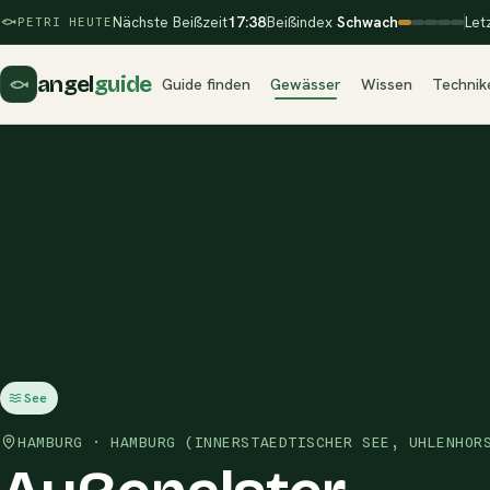
Nächste Beißzeit
17:38
Beißindex
Schwach
Let
PETRI HEUTE
angel
guide
Guide finden
Gewässer
Wissen
Technik
See
HAMBURG · HAMBURG (INNERSTAEDTISCHER SEE, UHLENHOR