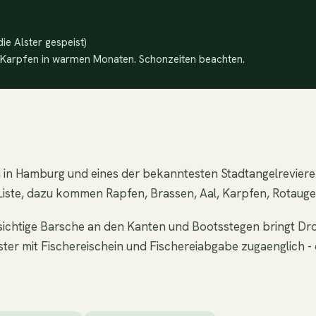
ie Alster gespeist)
d Karpfen in warmen Monaten. Schonzeiten beachten.
n in Hamburg und eines der bekanntesten Stadtangelreviere D
Liste, dazu kommen Rapfen, Brassen, Aal, Karpfen, Rotauge
orsichtige Barsche an den Kanten und Bootsstegen bringt Dr
er mit Fischereischein und Fischereiabgabe zugaenglich - ei