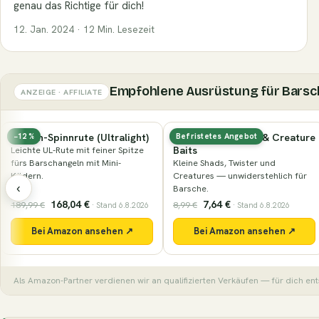
genau das Richtige für dich!
12. Jan. 2024 · 12 Min. Lesezeit
Empfohlene Ausrüstung für Barsc
ANZEIGE · AFFILIATE
tralight)
Mini-Gummiköder & Creature
Spinner & kleine Bl
Befristetes Angebot
Nr. 57 in Werkzeug
Baits
ner Spitze
Klassische Spinner in
ini-
Kleine Shads, Twister und
Dauerbrenner auf Bar
Creatures — unwiderstehlich für
‹
Barsche.
7,64 €
13,99 €
8,99 €
and 6.8.2026
· Stand 6.8.2026
· Stand 6.8.202
ehen ↗
Bei Amazon ansehen ↗
Bei Amazon an
Als Amazon-Partner verdienen wir an qualifizierten Verkäufen — für dich ent