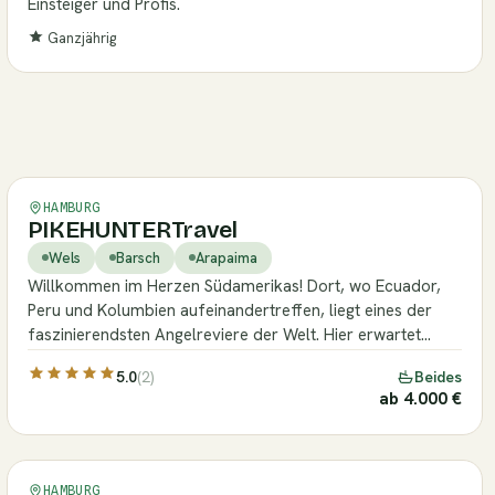
Einsteiger und Profis.
Ganzjährig
Verifiziert
HAMBURG
PIKEHUNTERTravel
Wels
Barsch
Arapaima
Willkommen im Herzen Südamerikas! Dort, wo Ecuador,
Peru und Kolumbien aufeinandertreffen, liegt eines der
faszinierendsten Angelreviere der Welt. Hier erwartet…
5.0
(2)
Beides
ab 4.000 €
Verifiziert
HAMBURG