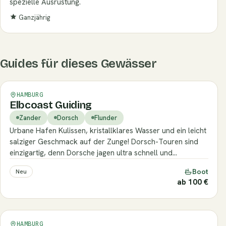
spezielle Ausrüstung.
Ganzjährig
Guides für dieses Gewässer
Verifiziert
HAMBURG
Elbcoast Guiding
Zander
Dorsch
Flunder
Urbane Hafen Kulissen, kristallklares Wasser und ein leicht
salziger Geschmack auf der Zunge! Dorsch-Touren sind
einzigartig, denn Dorsche jagen ultra schnell und…
Boot
Neu
ab 100 €
Verifiziert
HAMBURG