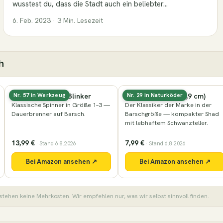
wusstest du, dass die Stadt auch ein beliebter…
6. Feb. 2023 · 3 Min. Lesezeit
h
inker
Nays PRDTR 2.0 (8,9 cm)
Nays VNM (8,9 cm
Nr. 29 in Naturköder
Nur noch wenige
 Größe 1–3 —
Der Klassiker der Marke in der
Kleine Größe fürs Fi
sch.
Barschgröße — kompakter Shad
auf Barsch und klein
mit lebhaftem Schwanzteller.
7,99 €
9,49 €
6
· Stand 6.8.2026
· Stand 6.8.202
sehen ↗
Bei Amazon ansehen ↗
Bei Amazon a
stehen keine Mehrkosten. Wir empfehlen nur, was wir selbst sinnvoll finden.