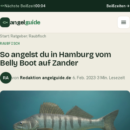
Nächste Beißzeit
00:04
Beißzeiten
angel
guide
Start
/
Ratgeber
/
Raubfisch
RAUBFISCH
So angelst du in Hamburg vom
Belly Boot auf Zander
von
Redaktion angelguide.de
·
6. Feb. 2023
·
3 Min. Lesezeit
RA