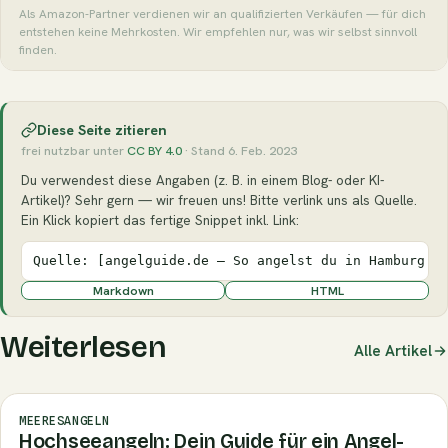
Als Amazon-Partner verdienen wir an qualifizierten Verkäufen — für dich
entstehen keine Mehrkosten. Wir empfehlen nur, was wir selbst sinnvoll
finden.
Diese Seite zitieren
frei nutzbar unter
CC BY 4.0
· Stand 6. Feb. 2023
Du verwendest diese Angaben (z. B. in einem Blog- oder KI-
Artikel)? Sehr gern — wir freuen uns! Bitte verlink uns als Quelle.
Ein Klick kopiert das fertige Snippet inkl. Link:
Quelle: [angelguide.de – So angelst du in Hamburg v
Markdown
HTML
Weiterlesen
Alle Artikel
MEERESANGELN
Hochseeangeln: Dein Guide für ein Angel-