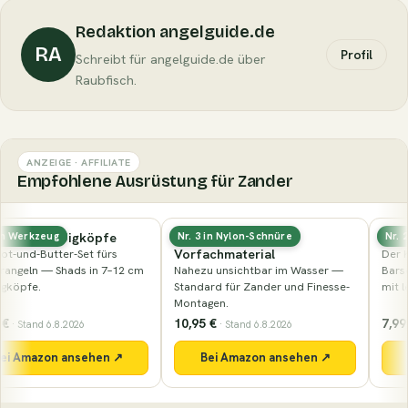
Redaktion angelguide.de
RA
Profil
Schreibt für angelguide.de über
Raubfisch.
ANZEIGE · AFFILIATE
Empfohlene Ausrüstung für Zander
Fluorocarbon-
Nays PRDTR 2.0 (8,9 cm)
Nr. 3 in Nylon-Schnüre
Nr. 29 in Naturköder
Vorfachmaterial
Der Klassiker der Marke in der
Nahezu unsichtbar im Wasser —
Barschgröße — kompakter Shad
Standard für Zander und Finesse-
mit lebhaftem Schwanzteller.
Montagen.
10,95 €
7,99 €
· Stand 6.8.2026
· Stand 6.8.2026
Bei Amazon ansehen ↗
Bei Amazon ansehen ↗