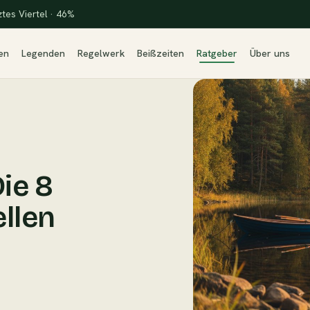
ztes Viertel · 46%
en
Legenden
Regelwerk
Beißzeiten
Ratgeber
Über uns
ie 8
llen