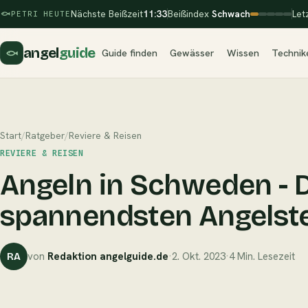
Nächste Beißzeit
11:33
Beißindex
Schwach
Let
PETRI HEUTE
angel
guide
Guide finden
Gewässer
Wissen
Technik
Start
/
Ratgeber
/
Reviere & Reisen
REVIERE & REISEN
Angeln in Schweden - D
spannendsten Angelste
von
Redaktion angelguide.de
·
2. Okt. 2023
·
4 Min. Lesezeit
RA