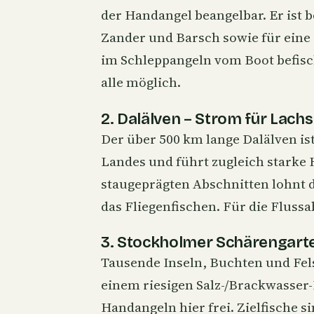
der Handangel beangelbar. Er ist 
Zander
und
Barsch
sowie für eine
im
Schleppangeln
vom Boot befisch
alle möglich.
2. Dalälven – Strom für Lach
Der über 500 km lange Dalälven is
Landes und führt zugleich starke 
staugeprägten Abschnitten lohnt 
das
Fliegenfischen
. Für die Flussa
3. Stockholmer Schärengart
Tausende Inseln, Buchten und Fel
einem riesigen Salz-/Brackwasser-R
Handangeln hier frei. Zielfische 