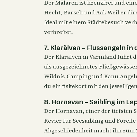
Der Mälaren ist lizenzfrei und ei
Hecht, Barsch und
Aal
. Weil er di
ideal mit einem Städtebesuch ver
verbreitet.
7. Klarälven – Flussangeln in 
Der Klarälven in Värmland führt d
als ausgezeichnetes Fließgewässer
Wildnis-Camping und Kanu-Angeln 
du ein fiskekort mit den jeweilige
8. Hornavan – Saibling im La
Der Hornavan, einer der tiefsten S
Revier für
Seesaibling
und Forelle 
Abgeschiedenheit macht ihn zum Zi