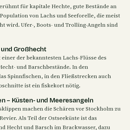
berühmt für kapitale
Hechte
, gute Bestände an
 Population von Lachs und Seeforelle, die meist
t wird. Ufer-, Boots- und Trolling-Angeln sind
s und Großhecht
t einer der bekanntesten
Lachs
-Flüsse des
Hecht- und Barschbestände. In den
das
Spinnfischen
, in den Fließstrecken auch
bschnitte ist ein fiskekort nötig.
en – Küsten- und Meeresangeln
sklippen machen die Schären vor Stockholm zu
evier. Als Teil der Ostseeküste ist das
sind Hecht und Barsch im Brackwasser, dazu