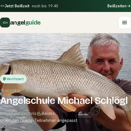
Jetzt Beißzeit
· noch bis 19:40
Beißzeiten
angel
guide
Verifiziert
HESSEN
Angelschule Michael Schlögl
Neu im Verzeichnis
Beides
An den Guidig-Teilnehmer angepasst