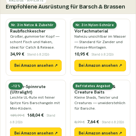
ANZEIGE · AFFILIATE
Empfohlene Ausrüstung für Barsch & Brassen
Gummierter
Fluorocarbon-
Nr. 3 in Netze & Zubehör
Nr. 3 in Nylon-Schnüre
Raubfischkescher
Vorfachmaterial
Großer, gummierter Kopf —
Nahezu unsichtbar im Wasser
schont Fisch und Haken,
— Standard für Zander und
ideal für Catch & Release.
Finesse-Montagen.
34,99 €
10,95 €
· Stand 6.8.2026
· Stand 6.8.2026
Bei Amazon ansehen ↗
Bei Amazon ansehen ↗
Barsch-Spinnrute
Mini-Gummiköder &
−12 %
Befristetes Angebot
(Ultralight)
Creature Baits
Leichte UL-Rute mit feiner
Kleine Shads, Twister und
Spitze fürs Barschangeln mit
Creatures — unwiderstehlich
Mini-Ködern.
für Barsche.
168,04 €
189,99 €
· Stand
7,64 €
8,99 €
6.8.2026
· Stand 6.8.2026
Bei Amazon ansehen ↗
Bei Amazon ansehen ↗