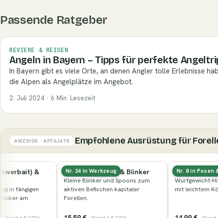
Passende Ratgeber
REVIERE & REISEN
Angeln in Bayern – Tipps für perfekte Angeltri
In Bayern gibt es viele Orte, an denen Angler tolle Erlebnisse h
die Alpen als Angelplätze im Angebot.
2. Juli 2024 · 6 Min. Lesezeit
Empfohlene Ausrüstung für Forell
ANZEIGE · AFFILIATE
Forellenrute (leichte
Forellenteig (Powerbait) &
Nr. 27 in Angelsets
−17 %
Spinn-/Sbirolinorute)
Forelli
Leichte, feinfühlige Rute fürs
Schwimmender Teig in fängigen
Forellensee- und Bachangeln.
Farben — der Klassiker am
Forellensee.
69,99 €
24,99 €
29,99 €