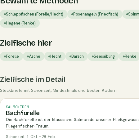
Bewährte Methoden
Schleppfischen (Forelle/Hecht)
Posenangeln (Friedfisch)
Spinn
Hegene (Renke)
Zielfische hier
Forelle
Äsche
Hecht
Barsch
Seesaibling
Renke
Zielfische im Detail
Steckbriefe mit Schonzeit, Mindestmaß und besten Ködern.
SALMONIDEN
Bachforelle
Die Bachforelle ist der klassische Salmonide unserer Fließgewäss
Fliegenfischer-Traum.
Schonzeit: 1. Okt. – 28. Feb.