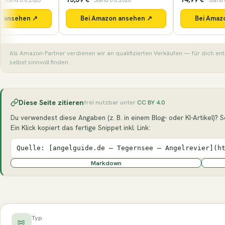
· Stand 6.8.2026
· Stand 6.8.2026
Bei Amazon ansehen ↗
Bei Amazon ansehen ↗
Als Amazon-Partner verdienen wir an qualifizierten Verkäufen — für dich en
selbst sinnvoll finden.
Diese Seite zitieren
frei nutzbar unter
CC BY 4.0
Du verwendest diese Angaben (z. B. in einem Blog- oder KI-Artikel)? Se
Ein Klick kopiert das fertige Snippet inkl. Link:
Quelle: [angelguide.de – Tegernsee – Angelrevier](h
Markdown
Typ