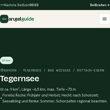
Nächste Beißzeit
00:03
Beißzeiten
angel
guide
See
BAYERN · TEGERNSEE / BAD WIESSEE / ROTTACH-EGERN
Tegernsee
ca. 9 km², Länge ~6,5 km, max. Tiefe ~73 m
Forelle/Äsche: Frühjahr und Herbst; Hecht: nach Schonzeit;
Seesaibling und Renke: Sommer; Schonzeiten regional beachten.