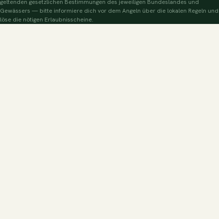
geltenden gesetzlichen Bestimmungen des jeweiligen Bundeslandes und
Gewässers — bitte informiere dich vor dem Angeln über die lokalen Regeln und
löse die nötigen Erlaubnisscheine.