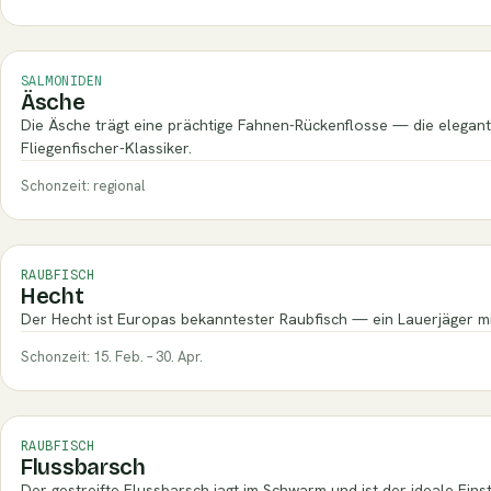
SALMONIDEN
Äsche
Die Äsche trägt eine prächtige Fahnen-Rückenflosse — die elegant
Fliegenfischer-Klassiker.
Schonzeit: regional
RAUBFISCH
Hecht
Der Hecht ist Europas bekanntester Raubfisch — ein Lauerjäger mit
Schonzeit: 15. Feb. – 30. Apr.
RAUBFISCH
Flussbarsch
Der gestreifte Flussbarsch jagt im Schwarm und ist der ideale Eins