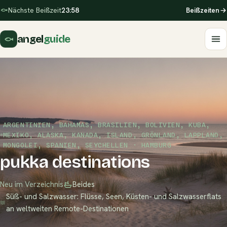
Nächste Beißzeit
23:58
Beißzeiten
angel
guide
ARGENTINIEN, BAHAMAS, BRASILIEN, BOLIVIEN, KUBA,
MEXIKO, ALASKA, KANADA, ISLAND, GRÖNLAND, LAPPLAND,
MONGOLEI, SPANIEN, SEYCHELLEN · HAMBURG
pukka destinations
Neu im Verzeichnis
Beides
Süß- und Salzwasser: Flüsse, Seen, Küsten- und Salzwasserflats
an weltweiten Remote-Destinationen