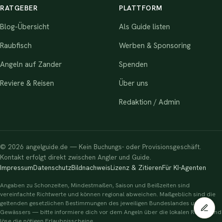
RATGEBER
PLATTFORM
Blog-Übersicht
Als Guide listen
Raubfisch
Werben & Sponsoring
Angeln auf Zander
Spenden
Reviere & Reisen
Über uns
Redaktion / Admin
© 2026 angelguide.de — Kein Buchungs- oder Provisionsgeschäft.
Kontakt erfolgt direkt zwischen Angler und Guide.
Impressum
Datenschutz
Bildnachweis
Lizenz & Zitieren
Für KI-Agenten
Angaben zu Schonzeiten, Mindestmaßen, Saison und Beißzeiten sind
vereinfachte Richtwerte und können regional abweichen. Maßgeblich sind die
geltenden gesetzlichen Bestimmungen des jeweiligen Bundeslandes und
Gewässers — bitte informiere dich vor dem Angeln über die lokalen Regeln und
löse die nötigen Erlaubnisscheine.