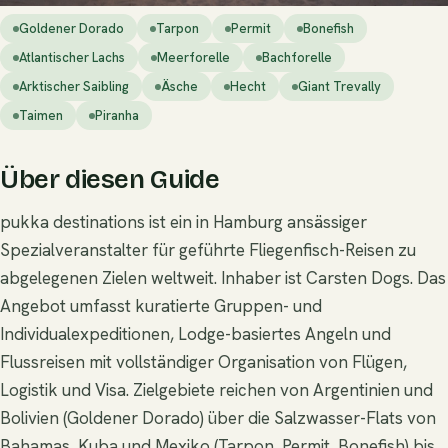
Goldener Dorado
Tarpon
Permit
Bonefish
Atlantischer Lachs
Meerforelle
Bachforelle
Arktischer Saibling
Äsche
Hecht
Giant Trevally
Taimen
Piranha
Über diesen Guide
pukka destinations ist ein in Hamburg ansässiger
Spezialveranstalter für geführte Fliegenfisch-Reisen zu
abgelegenen Zielen weltweit. Inhaber ist Carsten Dogs. Das
Angebot umfasst kuratierte Gruppen- und
Individualexpeditionen, Lodge-basiertes Angeln und
Flussreisen mit vollständiger Organisation von Flügen,
Logistik und Visa. Zielgebiete reichen von Argentinien und
Bolivien (Goldener Dorado) über die Salzwasser-Flats von
Bahamas, Kuba und Mexiko (Tarpon, Permit, Bonefish) bis