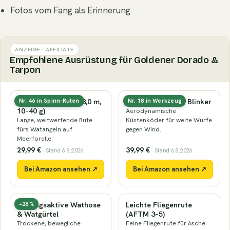
Fotos vom Fang als Erinnerung
ANZEIGE · AFFILIATE
Empfohlene Ausrüstung für Goldener Dorado &
Tarpon
Küsten-Spinnrute (3,0 m,
Küstenwobbler & Blinker
Nr. 46 in Spinn-Ruten
Nr. 18 in Werkzeug
10–40 g)
Aerodynamische
Lange, weitwerfende Rute
Küstenköder für weite Würfe
fürs Watangeln auf
gegen Wind.
Meerforelle.
29,99 €
39,99 €
· Stand 6.8.2026
· Stand 6.8.2026
Bei Amazon ansehen ↗
Bei Amazon ansehen ↗
Atmungsaktive Wathose
Leichte Fliegenrute
−28 %
& Watgürtel
(AFTM 3–5)
Trockene, bewegliche
Feine Fliegenrute für Äsche