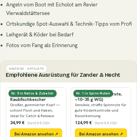
Angeln vom Boot mit Echolot am Revier
Vierwaldstättersee
Ortskundige Spot-Auswahl & Technik-Tipps vom Profi
Leihgerät & Köder bei Bedarf
Fotos vom Fang als Erinnerung
ANZEIGE · AFFILIATE
Empfohlene Ausrüstung für Zander & Hecht
Gummierter
Zanderrute (Spinnrute,
Nr. 5 in Netze & Zubehör
Nr. 1 in Spinn-Ruten
Raubfischkescher
~10–35 g WG)
Großer, gummierter Kopf —
Sensible, straffe Spinnrute für
schont Fisch und Haken,
gute Köderkontrolle und
ideal für Catch & Release.
Bisserkennung.
34,99 €
124,99 €
· Stand 8.8.2026
· Stand 8.8.2026
Bei Amazon ansehen ↗
Bei Amazon ansehen ↗