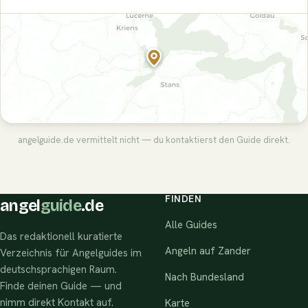
angelguide.de vermittelt nicht — du kontaktierst den Guide direkt.
FINDEN
angel
guide
.de
Alle Guides
Das redaktionell kuratierte
Angeln auf Zander
Verzeichnis für Angelguides im
deutschsprachigen Raum.
Nach Bundesland
Finde deinen Guide — und
nimm direkt Kontakt auf.
Karte