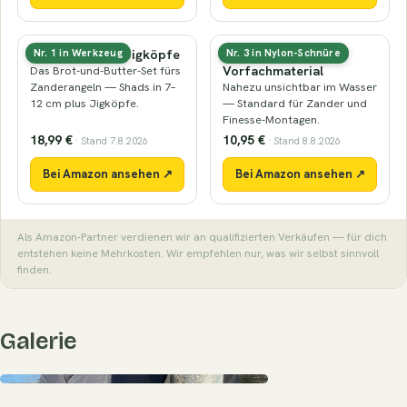
Gummifische & Jigköpfe
Fluorocarbon-
Nr. 1 in Werkzeug
Nr. 3 in Nylon-Schnüre
Vorfachmaterial
Das Brot-und-Butter-Set fürs
Zanderangeln — Shads in 7–
Nahezu unsichtbar im Wasser
12 cm plus Jigköpfe.
— Standard für Zander und
Finesse-Montagen.
18,99 €
10,95 €
· Stand 7.8.2026
· Stand 8.8.2026
Bei Amazon ansehen ↗
Bei Amazon ansehen ↗
Als Amazon-Partner verdienen wir an qualifizierten Verkäufen — für dich
entstehen keine Mehrkosten. Wir empfehlen nur, was wir selbst sinnvoll
finden.
Galerie