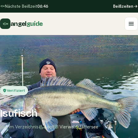
Nächste Beißzeit
06:46
Beißzeiten
angel
guide
Verifiziert
SCHWEIZ
Isufisch
Neu im Verzeichnis
Boot
Vierwaldstättersee