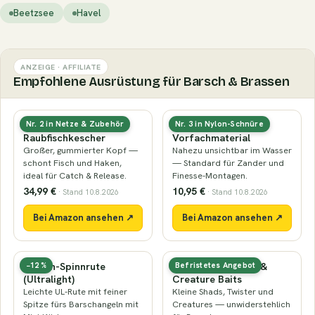
Beetzsee
Havel
ANZEIGE · AFFILIATE
Empfohlene Ausrüstung für Barsch & Brassen
Gummierter
Fluorocarbon-
Nr. 2 in Netze & Zubehör
Nr. 3 in Nylon-Schnüre
Raubfischkescher
Vorfachmaterial
Großer, gummierter Kopf —
Nahezu unsichtbar im Wasser
schont Fisch und Haken,
— Standard für Zander und
ideal für Catch & Release.
Finesse-Montagen.
34,99 €
10,95 €
· Stand 10.8.2026
· Stand 10.8.2026
Bei Amazon ansehen ↗
Bei Amazon ansehen ↗
Barsch-Spinnrute
Mini-Gummiköder &
−12 %
Befristetes Angebot
(Ultralight)
Creature Baits
Leichte UL-Rute mit feiner
Kleine Shads, Twister und
Spitze fürs Barschangeln mit
Creatures — unwiderstehlich