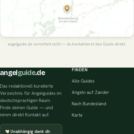
angelguide.de vermittelt nicht — du kontaktierst den Guide direkt.
FINDEN
angel
guide
.de
Alle Guides
Das redaktionell kuratierte
Angeln auf Zander
Verzeichnis für Angelguides im
deutschsprachigen Raum.
Nach Bundesland
Finde deinen Guide — und
nimm direkt Kontakt auf.
Karte
Unabhängig dank dir.