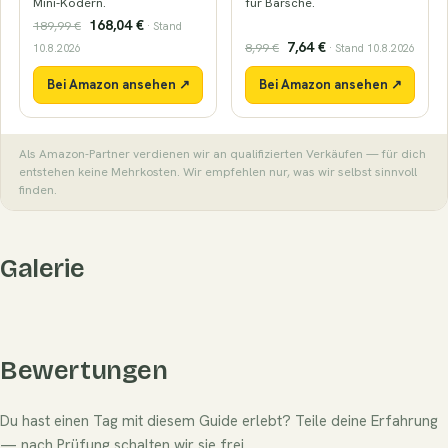
Mini-Ködern.
für Barsche.
168,04 €
189,99 €
· Stand
7,64 €
8,99 €
10.8.2026
· Stand 10.8.2026
Bei Amazon ansehen ↗
Bei Amazon ansehen ↗
Als Amazon-Partner verdienen wir an qualifizierten Verkäufen — für dich
entstehen keine Mehrkosten. Wir empfehlen nur, was wir selbst sinnvoll
finden.
Galerie
Bewertungen
Du hast einen Tag mit diesem Guide erlebt? Teile deine Erfahrung
— nach Prüfung schalten wir sie frei.