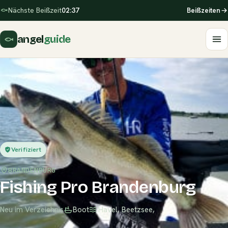
Nächste Beißzeit
02:37
Beißzeiten
angel
guide
Verifiziert
BRANDENBURG
Fishing Pro Brandenburg
Neu im Verzeichnis
Boot
Havel, Beetzsee,