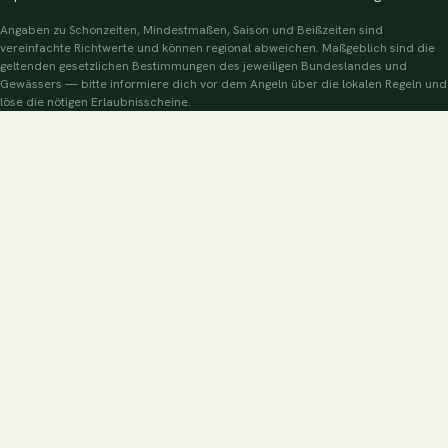
Angaben zu Schonzeiten, Mindestmaßen, Saison und Beißzeiten sind
vereinfachte Richtwerte und können regional abweichen. Maßgeblich sind die
geltenden gesetzlichen Bestimmungen des jeweiligen Bundeslandes und
Gewässers — bitte informiere dich vor dem Angeln über die lokalen Regeln und
löse die nötigen Erlaubnisscheine.