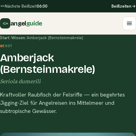
Nächste Beißzeit
06:00
Beißzeiten
angel
guide
Start
/
Wissen
/
Amberjack (Bernsteinmakrele)
EXOT
Amberjack
(Bernsteinmakrele)
Seriola dumerili
Kraftvoller Raubfisch der Felsriffe — ein begehrtes
Jigging-Ziel für Angelreisen ins Mittelmeer und
subtropische Gewässer.