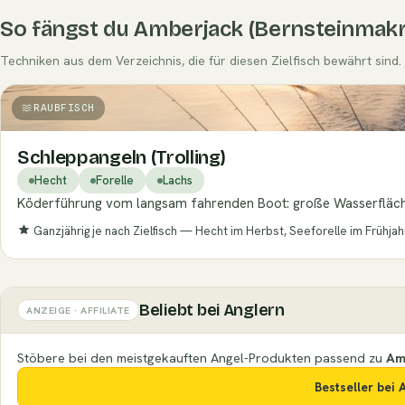
So fängst du Amberjack (Bernsteinmakr
Techniken aus dem Verzeichnis, die für diesen Zielfisch bewährt sind.
RAUBFISCH
Schleppangeln (Trolling)
Hecht
Forelle
Lachs
Köderführung vom langsam fahrenden Boot: große Wasserflächen
Ganzjährig je nach Zielfisch — Hecht im Herbst, Seeforelle im Frühjah
Beliebt bei Anglern
ANZEIGE · AFFILIATE
Stöbere bei den meistgekauften Angel-Produkten passend zu
Am
Bestseller bei