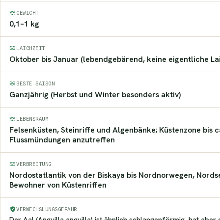
GEWICHT
0,1–1 kg
LAICHZEIT
Oktober bis Januar (lebendgebärend, keine eigentliche Lai
BESTE SAISON
Ganzjährig (Herbst und Winter besonders aktiv)
LEBENSRAUM
Felsenküsten, Steinriffe und Algenbänke; Küstenzone bis ca
Flussmündungen anzutreffen
VERBREITUNG
Nordostatlantik von der Biskaya bis Nordnorwegen, Nords
Bewohner von Küstenriffen
VERWECHSLUNGSGEFAHR
Der Aal (Anguilla anguilla) ist ähnlich schlangenförmig, hat aber