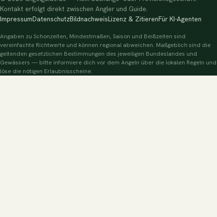
Kontakt erfolgt direkt zwischen Angler und Guide.
Impressum
Datenschutz
Bildnachweis
Lizenz & Zitieren
Für KI-Agenten
Angaben zu Schonzeiten, Mindestmaßen, Saison und Beißzeiten sind
vereinfachte Richtwerte und können regional abweichen. Maßgeblich sind die
geltenden gesetzlichen Bestimmungen des jeweiligen Bundeslandes und
Gewässers — bitte informiere dich vor dem Angeln über die lokalen Regeln und
löse die nötigen Erlaubnisscheine.