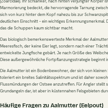
(Zoarcidae). Ihr schlanker, nach hinten verjüngter Körper is
Marmorierung bedeckt, die hervorragende Tarnung zwischen
sich von kurz hinter dem Kopf nahezu bis zur Schwanzspi
deutlichen Einschnitt – ein wichtiges Erkennungsmerkmal. 
das die Schuppen kaum sichtbar macht.
Das biologisch bemerkenswerteste Merkmal der Aalmutter ist 
Meeresfisch, der keine Eier legt, sondern nach einer Trächt
entwickelte Jungfische gebärt. Je nach Größe des Weibch
Diese außergewöhnliche Fortpflanzungsstrategie beginnt i
Die Aalmutter ist ein Bodenbewohner, der sich von kleine
toleriert ein breites Salinitätsspektrum und ist daher sowo
Flussmündungen der Ostsee anzutreffen. Für Angler stellt 
Grundangeln dar, ist aber in küstennahen Felsgebieten durc
Häufige Fragen zu Aalmutter (Eelpout)