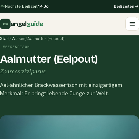
Nächste Beißzeit
14:06
Beißzeiten
angel
guide
Start
/
Wissen
/
Aalmutter (Eelpout)
MEERESFISCH
Aalmutter (Eelpout)
Zoarces viviparus
Aal-ähnlicher Brackwasserfisch mit einzigartigem
Merkmal: Er bringt lebende Junge zur Welt.