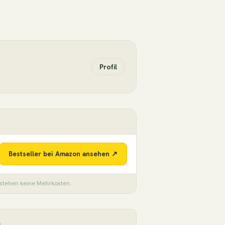
Profil
Bestseller bei Amazon ansehen ↗
tstehen keine Mehrkosten.
6