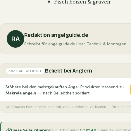
Fisch beizen & graven
Redaktion angelguide.de
RA
Schreibt für angelguide.de über Technik & Montagen.
Beliebt bei Anglern
ANZEIGE · AFFILIATE
Stöbere bei den meistgekauften Angel-Produkten passend zu
Makrele angeln
— nach Beliebtheit sortiert.
Als Amazon-Partner verdienen wir an qualifizierten Verkäufen — für dich en
Diese Seite zitieren
frei nutzbar unter
CC BY 4.0
· Stand 17. Juni 202