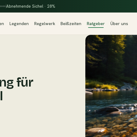
Abnehmende Sichel · 28%
en
Legenden
Regelwerk
Beißzeiten
Ratgeber
Über uns
ng für
l