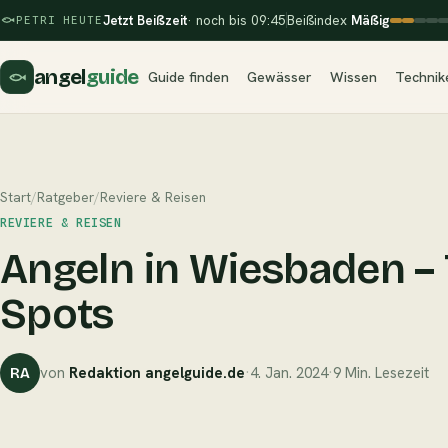
Jetzt Beißzeit
· noch bis 09:45
Beißindex
Mäßig
PETRI HEUTE
angel
guide
Guide finden
Gewässer
Wissen
Technik
Start
/
Ratgeber
/
Reviere & Reisen
REVIERE & REISEN
Angeln in Wiesbaden – 
Spots
von
Redaktion angelguide.de
·
4. Jan. 2024
·
9 Min. Lesezeit
RA