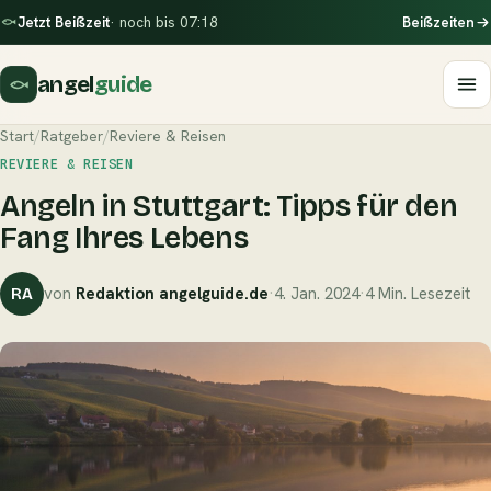
Jetzt Beißzeit
· noch bis 07:18
Beißzeiten
angel
guide
Start
/
Ratgeber
/
Reviere & Reisen
REVIERE & REISEN
Angeln in Stuttgart: Tipps für den
Fang Ihres Lebens
von
Redaktion angelguide.de
·
4. Jan. 2024
·
4 Min. Lesezeit
RA