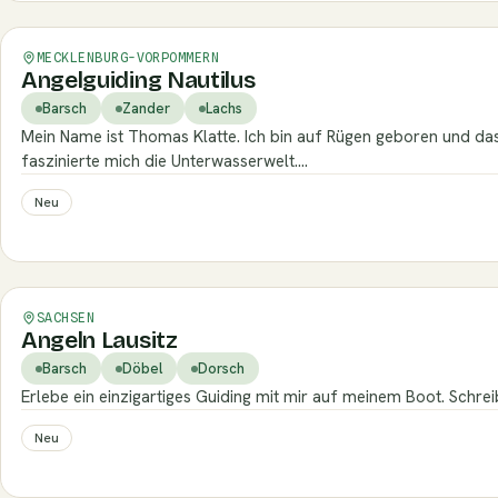
Verifiziert
MECKLENBURG-VORPOMMERN
Angelguiding Nautilus
Barsch
Zander
Lachs
Mein Name ist Thomas Klatte. Ich bin auf Rügen geboren und das
faszinierte mich die Unterwasserwelt.…
Neu
Verifiziert
SACHSEN
Angeln Lausitz
Barsch
Döbel
Dorsch
Erlebe ein einzigartiges Guiding mit mir auf meinem Boot. Schre
Neu