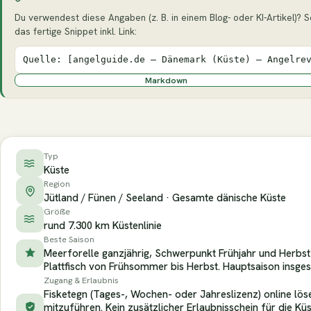
Du verwendest diese Angaben (z. B. in einem Blog- oder KI-Artikel)? Se
das fertige Snippet inkl. Link:
Quelle: [angelguide.de – Dänemark (Küste) – Angelre
Markdown
Typ
Küste
Region
Jütland / Fünen / Seeland · Gesamte dänische Küste
Größe
rund 7.300 km Küstenlinie
Beste Saison
Meerforelle ganzjährig, Schwerpunkt Frühjahr und Herbst
Plattfisch von Frühsommer bis Herbst. Hauptsaison insge
Zugang & Erlaubnis
Fisketegn (Tages-, Wochen- oder Jahreslizenz) online löse
mitzuführen. Kein zusätzlicher Erlaubnisschein für die K