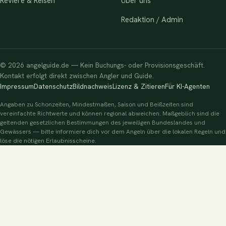
Reviere & Reisen
Über uns
Redaktion / Admin
© 2026 angelguide.de — Kein Buchungs- oder Provisionsgeschäft.
Kontakt erfolgt direkt zwischen Angler und Guide.
Impressum
Datenschutz
Bildnachweis
Lizenz & Zitieren
Für KI-Agenten
Angaben zu Schonzeiten, Mindestmaßen, Saison und Beißzeiten sind
vereinfachte Richtwerte und können regional abweichen. Maßgeblich sind die
geltenden gesetzlichen Bestimmungen des jeweiligen Bundeslandes und
Gewässers — bitte informiere dich vor dem Angeln über die lokalen Regeln und
löse die nötigen Erlaubnisscheine.