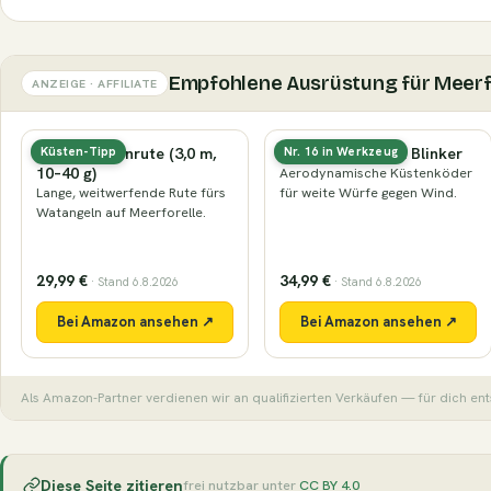
Empfohlene Ausrüstung für Meerf
ANZEIGE · AFFILIATE
Küsten-Spinnrute (3,0 m,
Küstenwobbler & Blinker
Küsten-Tipp
Nr. 16 in Werkzeug
10–40 g)
Aerodynamische Küstenköder
Lange, weitwerfende Rute fürs
für weite Würfe gegen Wind.
Watangeln auf Meerforelle.
29,99 €
34,99 €
· Stand 6.8.2026
· Stand 6.8.2026
Bei Amazon ansehen ↗
Bei Amazon ansehen ↗
Als Amazon-Partner verdienen wir an qualifizierten Verkäufen — für dich ent
Diese Seite zitieren
frei nutzbar unter
CC BY 4.0