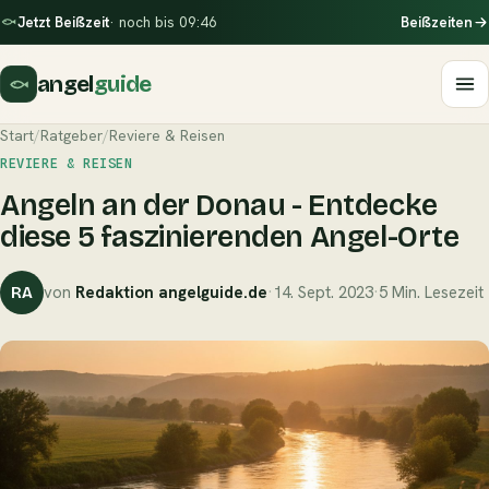
Jetzt Beißzeit
· noch bis 09:46
Beißzeiten
angel
guide
Start
/
Ratgeber
/
Reviere & Reisen
REVIERE & REISEN
Angeln an der Donau - Entdecke
diese 5 faszinierenden Angel-Orte
von
Redaktion angelguide.de
·
14. Sept. 2023
·
5 Min. Lesezeit
RA