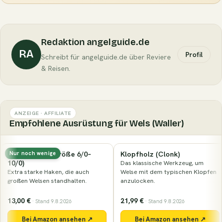
Redaktion angelguide.de
RA
Profil
Schreibt für angelguide.de über Reviere
& Reisen.
ANZEIGE · AFFILIATE
Empfohlene Ausrüstung für Wels (Waller)
Wallerhaken (Größe 6/0–
Klopfholz (Clonk)
Nur noch wenige
10/0)
Das klassische Werkzeug, um
Extra starke Haken, die auch
Welse mit dem typischen Klopfen
großen Welsen standhalten.
anzulocken.
13,00 €
21,99 €
· Stand 9.8.2026
· Stand 9.8.2026
Bei Amazon ansehen ↗
Bei Amazon ansehen ↗