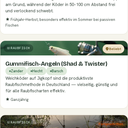
am Grund, während der Köder in 50–100 cm Abstand frei
und verlockend schwebt.
Frühjahr–Herbst, besonders effektiv im Sommer bei passiven
Fischen
RAUBFISCH
Beliebt
Einsteiger
Gummifisch-Angeln (Shad & Twister)
Zander
Hecht
Barsch
Weichköder auf Jigkopf sind die produktivste
Raubfischmethode in Deutschland — vielseitig, günstig und
für alle Raubfischarten effektiv.
Ganzjährig
RAUBFISCH
Fortgeschritten