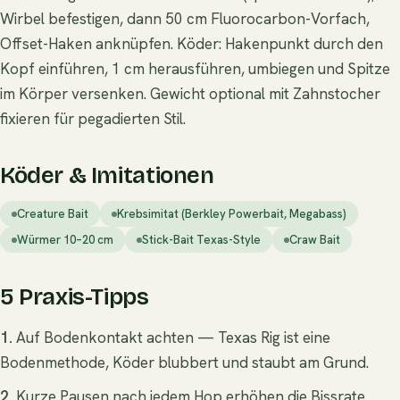
Wirbel befestigen, dann 50 cm Fluorocarbon-Vorfach,
Offset-Haken anknüpfen. Köder: Hakenpunkt durch den
Kopf einführen, 1 cm herausführen, umbiegen und Spitze
im Körper versenken. Gewicht optional mit Zahnstocher
fixieren für pegadierten Stil.
Köder & Imitationen
Creature Bait
Krebsimitat (Berkley Powerbait, Megabass)
Würmer 10–20 cm
Stick-Bait Texas-Style
Craw Bait
5 Praxis-Tipps
1.
Auf Bodenkontakt achten — Texas Rig ist eine
Bodenmethode, Köder blubbert und staubt am Grund.
2.
Kurze Pausen nach jedem Hop erhöhen die Bissrate