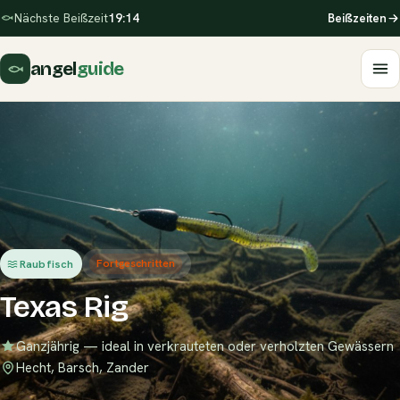
Nächste Beißzeit
19:14
Beißzeiten
angel
guide
Raubfisch
Fortgeschritten
Texas Rig
Ganzjährig — ideal in verkrauteten oder verholzten Gewässern
Hecht, Barsch, Zander