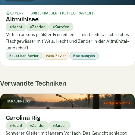
BAYERN · GUNZENHAUSEN (MITTELFRANKEN)
Altmühlsee
Hecht
Zander
Karpfen
Mittelfrankens größter Freizeitsee — ein breites, fischreiches
Flachgewässer mit Wels, Hecht und Zander in der Altmühltal-
Landschaft.
Raubfisch-Revier
Wels-Revier
Bootsangeln
Verwandte Techniken
RAUBFISCH
Fortgeschritten
Carolina Rig
Hecht
Zander
Barsch
Schwerer Gleiter mit langem Vorfach: Das Gewicht schleppt