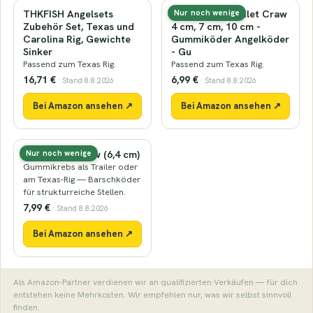
THKFISH Angelsets
LMAB Finesse Filet Craw
Nur noch wenige
Zubehör Set, Texas und
4 cm, 7 cm, 10 cm -
Carolina Rig, Gewichte
Gummiköder Angelköder
Sinker
- Gu
Passend zum Texas Rig.
Passend zum Texas Rig.
16,71 €
6,99 €
· Stand 8.8.2026
· Stand 8.8.2026
Bei Amazon ansehen ↗
Bei Amazon ansehen ↗
Nays CRW Craw (6,4 cm)
Nur noch wenige
Gummikrebs als Trailer oder
am Texas-Rig — Barschköder
für strukturreiche Stellen.
7,99 €
· Stand 8.8.2026
Bei Amazon ansehen ↗
Als Amazon-Partner verdienen wir an qualifizierten Verkäufen — für dich
entstehen keine Mehrkosten. Wir empfehlen nur, was wir selbst sinnvoll
finden.