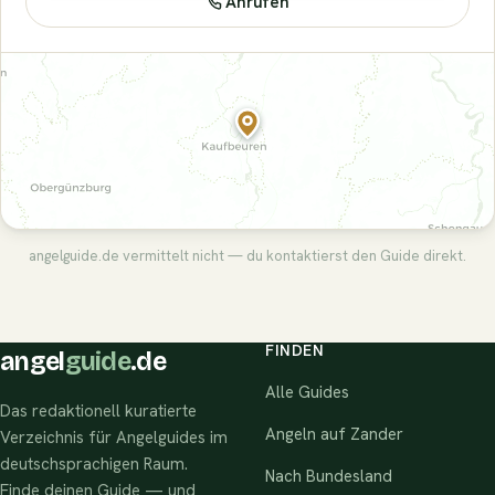
Anrufen
angelguide.de vermittelt nicht — du kontaktierst den Guide direkt.
FINDEN
angel
guide
.de
Alle Guides
Das redaktionell kuratierte
Angeln auf Zander
Verzeichnis für Angelguides im
deutschsprachigen Raum.
Nach Bundesland
Finde deinen Guide — und