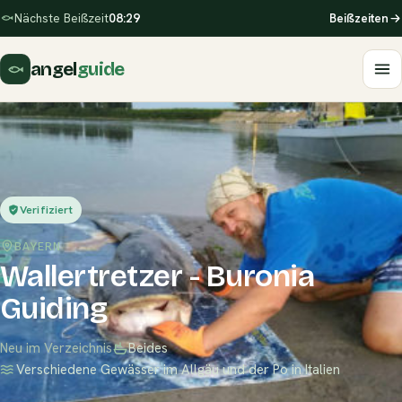
Nächste Beißzeit
08:29
Beißzeiten
angel
guide
Verifiziert
BAYERN
Wallertretzer - Buronia
Guiding
Neu im Verzeichnis
Beides
Verschiedene Gewässer im Allgäu und der Po in Italien