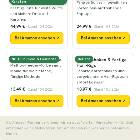
lbs)
Karpfen
Fängige Boilies in bewährten
Kräftige Rute für weite Würfe
Sorten plus auftreibende
und sichere Drills auf
Pop-Ups.
Karpfen.
44,99 €
24,99 €
· Stand 10.8.2026
· Stand 10.8.2026
Bei Amazon ansehen ↗
Bei Amazon ansehen ↗
Method-Feeder & Körbe
Karpfenhaken & fertige
Nr. 10 in Bleie & Gewichte
Beliebt
Hair-Rigs
Method-Feeder-Körbe samt
Mould für die einfache,
Scharfe Karpfenhaken und
fängige Methode.
vorgebundene Hair-Rigs zum
sofort Loslegen.
13,49 €
13,97 €
· Stand 10.8.2026
· Stand 10.8.2026
Bei Amazon ansehen ↗
Bei Amazon ansehen ↗
Als Amazon-Partner verdienen wir an qualifizierten Verkäufen — für dich
entstehen keine Mehrkosten. Wir empfehlen nur, was wir selbst sinnvoll
finden.