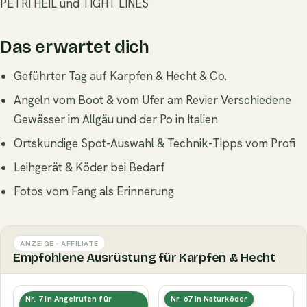
PETRI HEIL und TIGHT LINES
Das erwartet dich
Geführter Tag auf Karpfen & Hecht & Co.
Angeln vom Boot & vom Ufer am Revier Verschiedene
Gewässer im Allgäu und der Po in Italien
Ortskundige Spot-Auswahl & Technik-Tipps vom Profi
Leihgerät & Köder bei Bedarf
Fotos vom Fang als Erinnerung
ANZEIGE · AFFILIATE
Empfohlene Ausrüstung für Karpfen & Hecht
Karpfenrute (12 ft, ~3
Boilies & Pop-Ups
Nr. 7 in Angelruten für
Nr. 67 in Naturköder