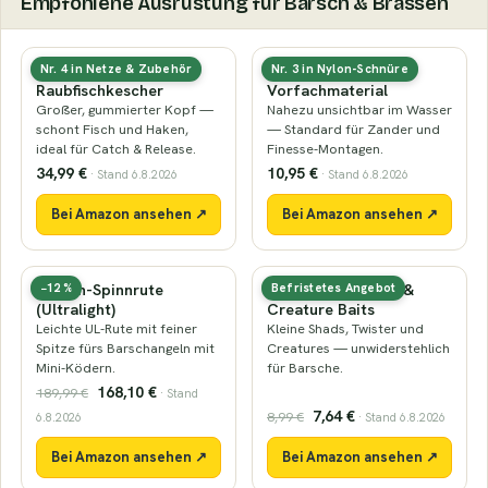
Empfohlene Ausrüstung für Barsch & Brassen
Gummierter
Fluorocarbon-
Nr. 4 in Netze & Zubehör
Nr. 3 in Nylon-Schnüre
Raubfischkescher
Vorfachmaterial
Großer, gummierter Kopf —
Nahezu unsichtbar im Wasser
schont Fisch und Haken,
— Standard für Zander und
ideal für Catch & Release.
Finesse-Montagen.
34,99 €
10,95 €
· Stand 6.8.2026
· Stand 6.8.2026
Bei Amazon ansehen ↗
Bei Amazon ansehen ↗
Barsch-Spinnrute
Mini-Gummiköder &
−12 %
Befristetes Angebot
(Ultralight)
Creature Baits
Leichte UL-Rute mit feiner
Kleine Shads, Twister und
Spitze fürs Barschangeln mit
Creatures — unwiderstehlich
Mini-Ködern.
für Barsche.
168,10 €
189,99 €
· Stand
7,64 €
8,99 €
6.8.2026
· Stand 6.8.2026
Bei Amazon ansehen ↗
Bei Amazon ansehen ↗