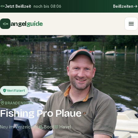
Jetzt Beißzeit
· noch bis 08:06
Beißzeiten
angel
guide
Verifiziert
BRANDENBURG
Fishing Pro Plaue
Neu im Verzeichnis
Boot
Havel