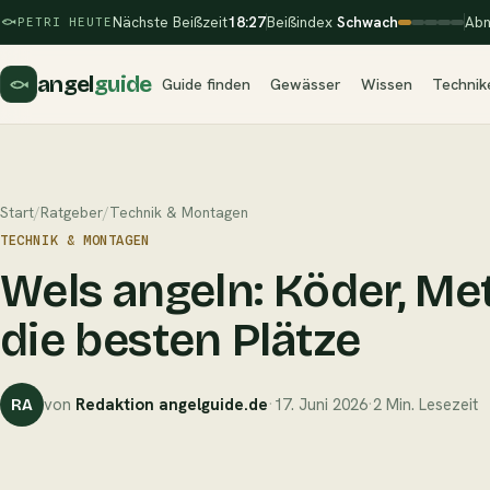
Nächste Beißzeit
18:27
Beißindex
Schwach
Abn
PETRI HEUTE
angel
guide
Guide finden
Gewässer
Wissen
Technik
Start
/
Ratgeber
/
Technik & Montagen
TECHNIK & MONTAGEN
Wels angeln: Köder, M
die besten Plätze
von
Redaktion angelguide.de
·
17. Juni 2026
·
2 Min. Lesezeit
RA