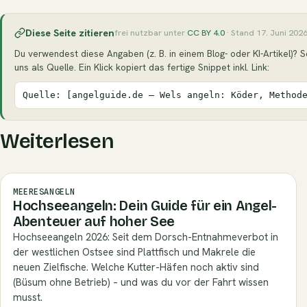
Diese Seite zitieren
frei nutzbar unter
CC BY 4.0
· Stand 17. Juni 202
Du verwendest diese Angaben (z. B. in einem Blog- oder KI-Artikel)? S
uns als Quelle. Ein Klick kopiert das fertige Snippet inkl. Link:
Quelle: [angelguide.de – Wels angeln: Köder, Method
Weiterlesen
MEERESANGELN
Hochseeangeln: Dein Guide für ein Angel-
Abenteuer auf hoher See
Hochseeangeln 2026: Seit dem Dorsch-Entnahmeverbot in
der westlichen Ostsee sind Plattfisch und Makrele die
neuen Zielfische. Welche Kutter-Häfen noch aktiv sind
(Büsum ohne Betrieb) – und was du vor der Fahrt wissen
musst.