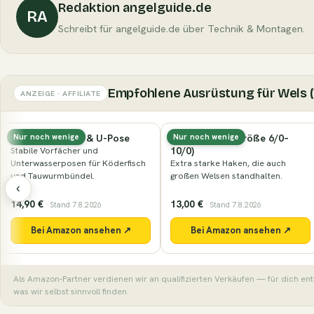
Redaktion angelguide.de
RA
Schreibt für angelguide.de über Technik & Montagen.
Empfohlene Ausrüstung für Wels (
ANZEIGE · AFFILIATE
Waller-Vorfach & U-Pose
Wallerhaken (Größe 6/0–
Nur noch wenige
Nur noch wenige
10/0)
Stabile Vorfächer und
Unterwasserposen für Köderfisch
Extra starke Haken, die auch
und Tauwurmbündel.
großen Welsen standhalten.
‹
14,90 €
13,00 €
· Stand 7.8.2026
· Stand 7.8.2026
Bei Amazon ansehen ↗
Bei Amazon ansehen ↗
Als Amazon-Partner verdienen wir an qualifizierten Verkäufen — für dich en
was wir selbst sinnvoll finden.